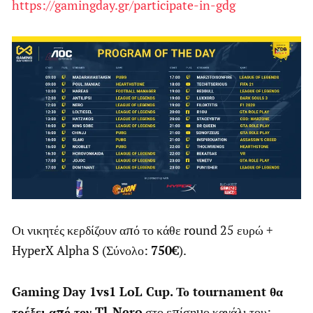
https://gamingday.gr/participate-in-gdg
Οι νικητές κερδίζουν από το κάθε round 25 ευρώ +
HyperX Alpha S (Σύνολο:
750€
).
Gaming Day 1vs1 LoL Cup. Το tournament θα
τρέξει από τον Tl_Nero
στο επίσημο κανάλι του: