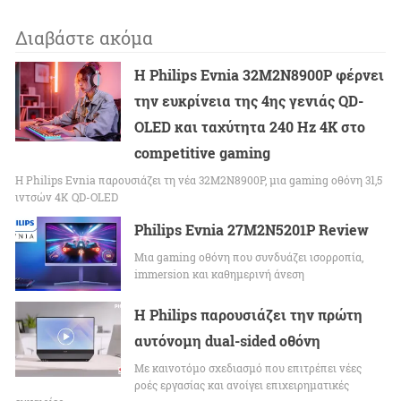
Διαβάστε ακόμα
Η Philips Evnia 32M2N8900P φέρνει
την ευκρίνεια της 4ης γενιάς QD-
OLED και ταχύτητα 240 Hz 4K στο
competitive gaming
Η Philips Evnia παρουσιάζει τη νέα 32M2N8900P, μια gaming οθόνη 31,5
ιντσών 4K QD-OLED
Philips Evnia 27M2N5201P Review
Μια gaming οθόνη που συνδυάζει ισορροπία,
immersion και καθημερινή άνεση
Η Philips παρουσιάζει την πρώτη
αυτόνομη dual-sided οθόνη
Με καινοτόμο σχεδιασμό που επιτρέπει νέες
ροές εργασίας και ανοίγει επιχειρηματικές