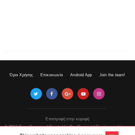
Όροι Χρήσης
Επικοινωνία
Android App
Join the team!
Επιστροφή στην κορυφή
© 2018 GameSpace.gr | Created by
DevGuru.net
|
Εμφάνιση πλήρους
έκδοσης