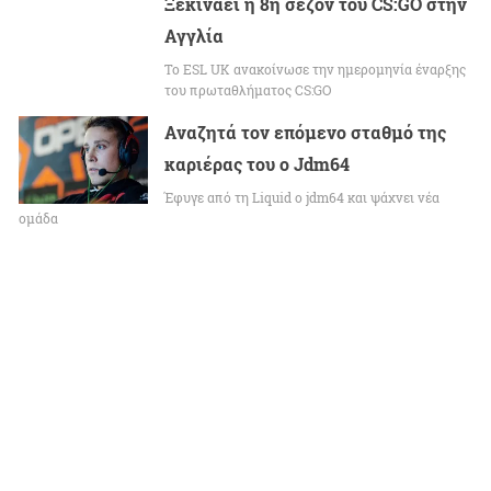
Ξεκινάει η 8η σεζόν του CS:GO στην
Αγγλία
Το ESL UK ανακοίνωσε την ημερομηνία έναρξης
του πρωταθλήματος CS:GO
Αναζητά τον επόμενο σταθμό της
καριέρας του ο Jdm64
Έφυγε από τη Liquid ο jdm64 και ψάχνει νέα
ομάδα