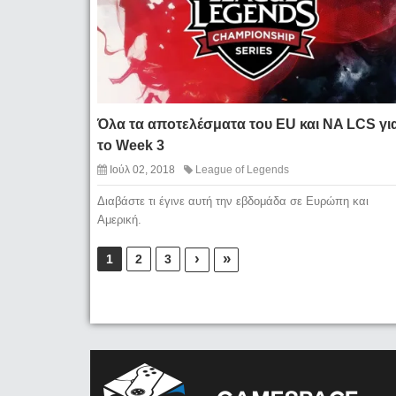
Όλα τα αποτελέσματα του EU και NA LCS γι
το Week 3
Ιούλ 02, 2018
League of Legends
Διαβάστε τι έγινε αυτή την εβδομάδα σε Ευρώπη και
Αμερική.
›
»
1
2
3