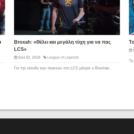
α
Broxah: «Θέλει και μεγάλη τύχη για να πας
Το
LCS»
Ιούλ 02, 2018
League of Legends
Το
Για την είσοδο των παικτών στο LCS μίλησε ο Broxhax.