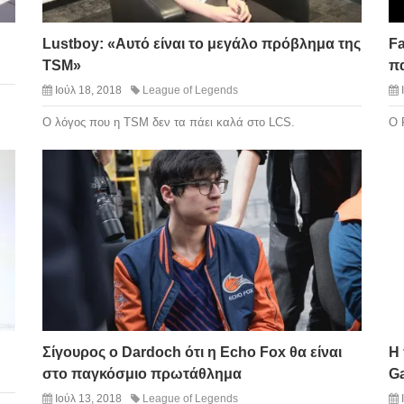
Lustboy: «Αυτό είναι το μεγάλο πρόβλημα της
Fa
TSM»
πα
Ιούλ 18, 2018
League of Legends
Ο λόγος που η TSM δεν τα πάει καλά στο LCS.
Ο 
Σίγουρος ο Dardoch ότι η Echo Fox θα είναι
Η
στο παγκόσμιο πρωτάθλημα
G
Ιούλ 13, 2018
League of Legends