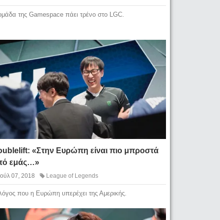
ομάδα της Gamespace πάει τρένο στο LGC.
ublelift: «Στην Ευρώπη είναι πιο μπροστά
πό εμάς…»
Ιούλ 07, 2018
League of Legends
λόγος που η Ευρώπη υπερέχει της Αμερικής.