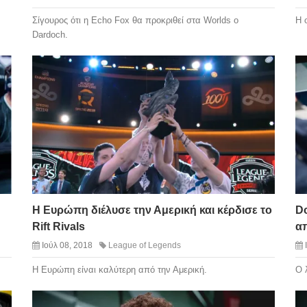
Σίγουρος ότι η Echo Fox θα προκριθεί στα Worlds ο
Η 
Dardoch.
Η Ευρώπη διέλυσε την Αμερική και κέρδισε το
Do
Rift Rivals
α
Ιούλ 08, 2018
League of Legends
Η Ευρώπη είναι καλύτερη από την Αμερική.
Ο 