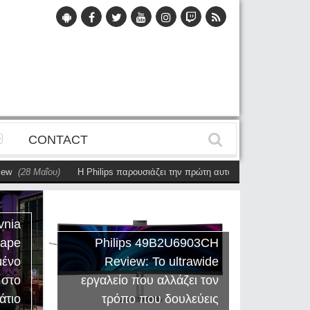
CONTACT
Μαΐου)
Η Philips παρουσιάζει την πρώτη αυτόνομη dual-sided οθόνη
(28 
vnia
cape
Philips 49B2U6903CH
μένο
Review: Το ultrawide
Η Creat
 στο
εργαλείο που αλλάζει τον
Sound
άτιο
τρόπο που δουλεύεις