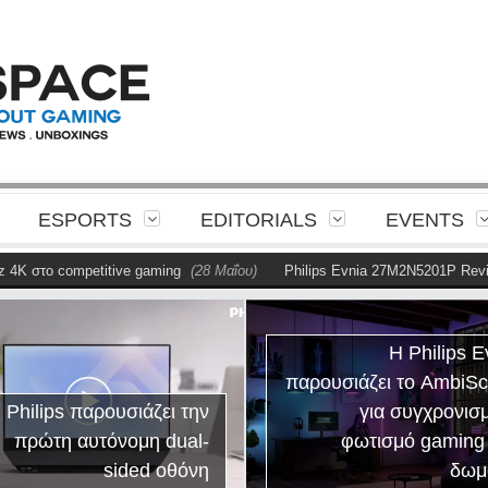
ESPORTS
EDITORIALS
EVENTS
competitive gaming
(28 Μαΐου)
Philips Evnia 27M2N5201P Review
(28 
Η Philips E
παρουσιάζει το AmbiS
 Philips παρουσιάζει την
για συγχρονισ
πρώτη αυτόνομη dual-
φωτισμό gaming
sided οθόνη
δωμ