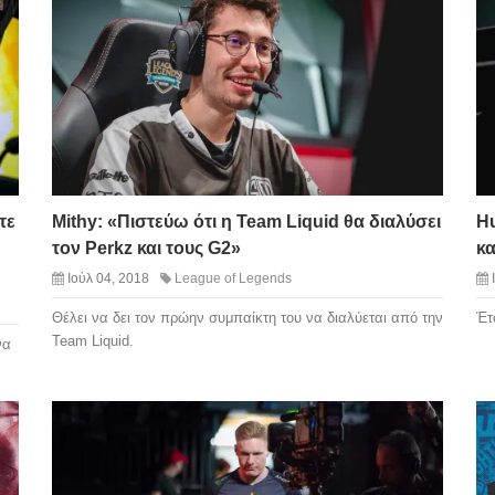
τε
Mithy: «Πιστεύω ότι η Team Liquid θα διαλύσει
Hu
τον Perkz και τους G2»
κ
Ιούλ 04, 2018
League of Legends
Θέλει να δει τον πρώην συμπαίκτη του να διαλύεται από την
Έτ
Team Liquid.
να