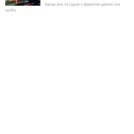
Έφυγε από τη Liquid ο jdm64 και ψάχνει νέα
ομάδα