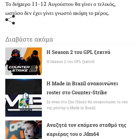
Το διήμερο 11-12 Αυγούστου θα γίνει ο τελικός,
ωστόσο δεν έχει γίνει γνωστό ακόμη το μέρος.
Διαβάστε ακόμα
Η Season 2 του GPL ξεκινά
Η Season 2 του GPL ξεκινά!
H Made in Brazil ανακοινώνει
roster στο Counter-Strike
Σε even στο Σάο Πάολο θα ανακοινώσει το νέο
της ρόστερ η Made in Brazil
Αναζητά τον επόμενο σταθμό της
καριέρας του ο Jdm64