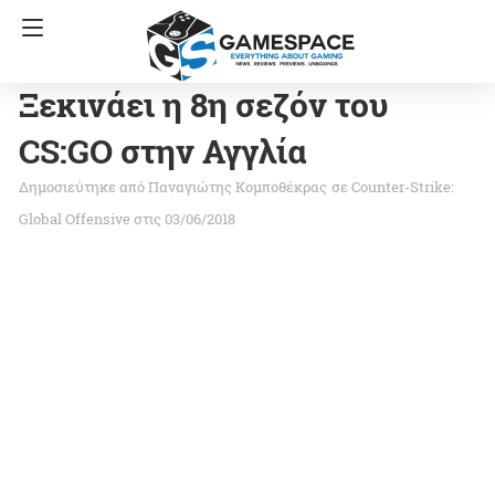
Ξεκινάει η 8η σεζόν του
CS:GO στην Αγγλία
Παναγιώτης Κομποθέκρας
σε
Counter-Strike:
Global Offensive
στις 03/06/2018