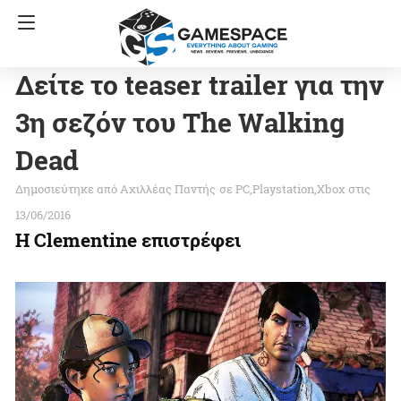
Δείτε το teaser trailer για την
3η σεζόν του The Walking
Dead
Αχιλλέας Παντής
σε
PC
Playstation
Xbox
στις
13/06/2016
H Clementine επιστρέφει