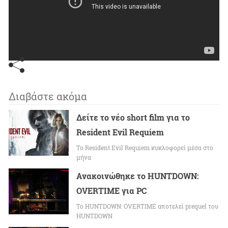
Διαβάστε ακόμα
Δείτε το νέο short film για το
Resident Evil Requiem
To Resident Evil Requiem κυκλοφορεί μέσα στο
μήνα
Ανακοινώθηκε το HUNTDOWN:
OVERTIME για PC
Το HUNTDOWN: OVERTIME αποτελεί prequel του
HUNTDOWN