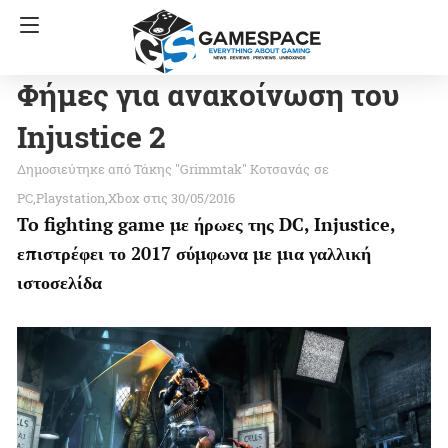
Φήμες για ανακοίνωση του
Injustice 2
Τάκης "Grimmtak" Κοτσανάς
σε
PC
Playstation
Xbox
στις 30/05/2016
To fighting game με ήρωες της DC, Injustice,
επιστρέφει το 2017 σύμφωνα με μια γαλλική
ιστοσελίδα