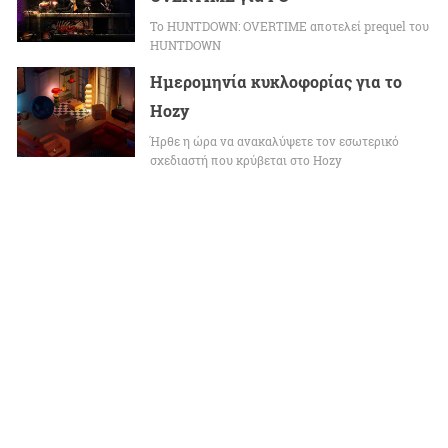
Το HUNTDOWN: OVERTIME αποτελεί prequel του
HUNTDOWN
Ημερομηνία κυκλοφορίας για το
Hozy
Ήρθε η ώρα να ανακαλύψετε τον εσωτερικό
σχεδιαστή που κρύβεται στο Hozy