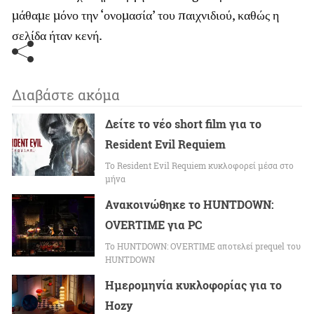
μάθαμε μόνο την ‘ονομασία’ του παιχνιδιού, καθώς η
σελίδα ήταν κενή.
Διαβάστε ακόμα
Δείτε το νέο short film για το
Resident Evil Requiem
To Resident Evil Requiem κυκλοφορεί μέσα στο
μήνα
Ανακοινώθηκε το HUNTDOWN:
OVERTIME για PC
Το HUNTDOWN: OVERTIME αποτελεί prequel του
HUNTDOWN
Ημερομηνία κυκλοφορίας για το
Hozy