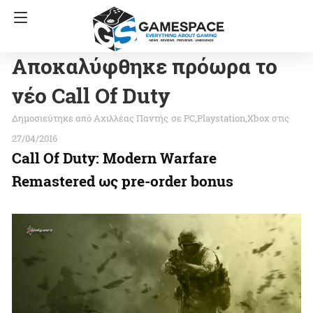
Αποκαλύφθηκε πρόωρα το
νέο Call Of Duty
Αχιλλέας Παντής
σε
PC
Playstation
Xbox
στις
27/04/2016
Call Of Duty: Modern Warfare
Remastered ως pre-order bonus