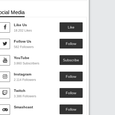
ocial Media
Like Us
Like
18.202 Likes
Follow Us
Follow
582 Followers
YouTube
Subscribe
3.860 Subscribers
Instagram
Follow
2.114 Followers
Twitch
Follow
3.386 Followers
Smashcast
Follow