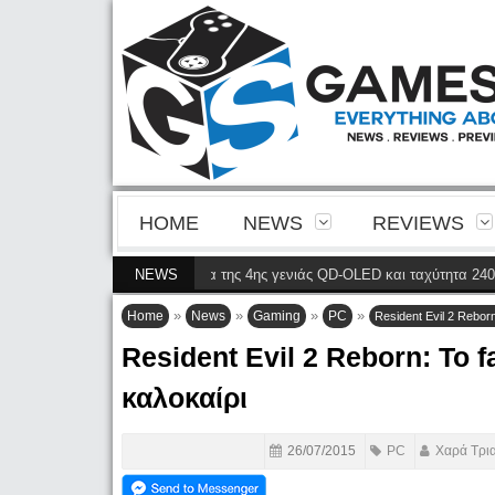
HOME
NEWS
REVIEWS
8900P φέρνει την ευκρίνεια της 4ης γενιάς QD-OLED και ταχύτητα 240 Hz 4K
NEWS
»
»
»
»
Home
News
Gaming
PC
Resident Evil 2 Rebor
Resident Evil 2 Reborn: Το 
καλοκαίρι
26/07/2015
PC
Χαρά Τρι