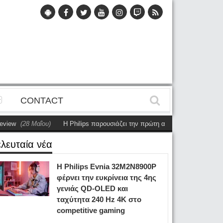
CONTACT
(28 Μαΐου)
Η Philips παρουσιάζει την πρώτη αυτόνομη dual-sided οθόνη
ελευταία νέα
Η Philips Evnia 32M2N8900P
φέρνει την ευκρίνεια της 4ης
γενιάς QD-OLED και
ταχύτητα 240 Hz 4K στο
competitive gaming