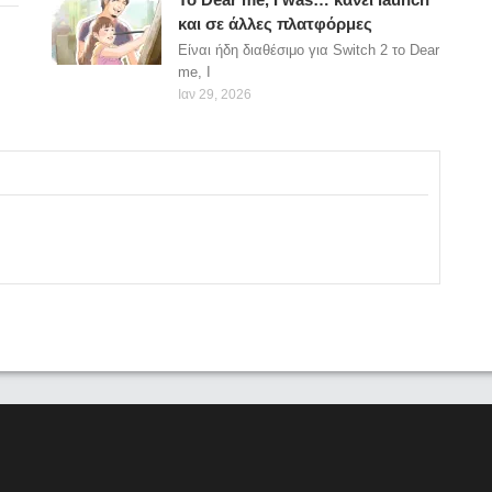
και σε άλλες πλατφόρμες
Είναι ήδη διαθέσιμο για Switch 2 το Dear
me, I
Ιαν 29, 2026