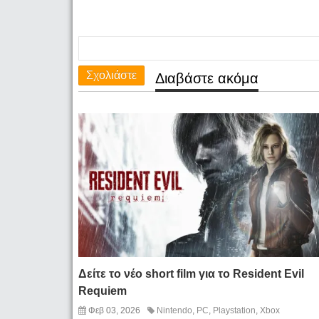
Σχολιάστε
Διαβάστε ακόμα
Δείτε το νέο short film για το Resident Evil
Requiem
Φεβ 03, 2026
Nintendo
,
PC
,
Playstation
,
Xbox