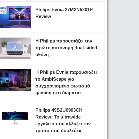
Philips Evnia 27M2N5201P
Review
Η Philips παρουσιάζει την
πρώτη αυτόνομη dual-sided
οθόνη
Η Philips Evnia παρουσιάζει
το AmbiScape για
συγχρονισμένο φωτισμό
gaming στο δωμάτιο
Philips 49B2U6903CH
Review: Το ultrawide
εργαλείο που αλλάζει τον
τρόπο που δουλεύεις