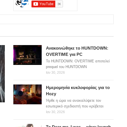
Ανακοινώθηκε το HUNTDOWN:
OVERTIME για PC
Το HUNTDOWN: OVERTIME αποτελεί
prequel του HUNTDOWN
Ιαν 30, 2026
Ημερομηνία κυκλοφορίας για το
Hozy
Ήρθε η ώρα να ανακαλύψετε τον
εσωτερικό σχεδιαστή που κρύβεται
Ιαν 30, 2026
Το Dear me, I was… κάνει launch