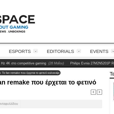
ESPORTS
EDITORIALS
EVENTS
 στο competitive gaming
(28 Μαΐου)
Philips Evnia 27M2N5201P Review
Τ
n: Το fan remake που έρχεται το φετινό καλοκαίρι
fan remake που έρχεται το φετινό
ανταφυλλίδου