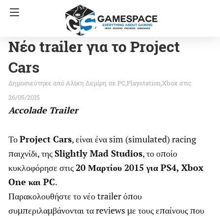
Νέο trailer για το Project
Cars
Αλίκη Δεμίρη
σε
PC
Playstation
Xbox
στις
26/05/2015
Accolade Trailer
Το
Project Cars
, είναι ένα sim (simulated) racing
παιχνίδι, της
Slightly Mad Studios
, το οποίο
κυκλοφόρησε στις
20 Μαρτίου 2015 για PS4, Xbox
One και PC
.
Παρακολουθήστε το νέο trailer όπου
συμπεριλαμβάνονται τα reviews με τους επαίνους που