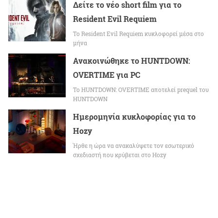
Δείτε το νέο short film για το
Resident Evil Requiem
To Resident Evil Requiem κυκλοφορεί μέσα στο
μήνα
Ανακοινώθηκε το HUNTDOWN:
OVERTIME για PC
Το HUNTDOWN: OVERTIME αποτελεί prequel του
HUNTDOWN
Ημερομηνία κυκλοφορίας για το
Hozy
Ήρθε η ώρα να ανακαλύψετε τον εσωτερικό
σχεδιαστή που κρύβεται στο Hozy