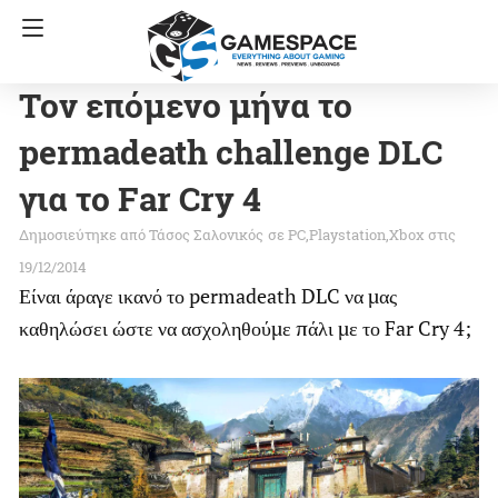
Τον επόμενο μήνα το
permadeath challenge DLC
για το Far Cry 4
Τάσος Σαλονικός
σε
PC
Playstation
Xbox
στις
19/12/2014
Είναι άραγε ικανό το permadeath DLC να μας
καθηλώσει ώστε να ασχοληθούμε πάλι με το Far Cry 4;