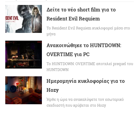
Δείτε το νέο short film για το
Resident Evil Requiem
To Resident Evil Requiem κυκλοφορεί μέσα στο
μήνα
Ανακοινώθηκε το HUNTDOWN:
OVERTIME για PC
Το HUNTDOWN: OVERTIME αποτελεί prequel του
HUNTDOWN
Ημερομηνία κυκλοφορίας για το
Hozy
Ήρθε η ώρα να ανακαλύψετε τον εσωτερικό
σχεδιαστή που κρύβεται στο Hozy