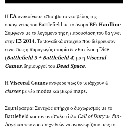
Η
EA
ανακοίνωσε επίσημο το νέο μέλος της
οικογενείας του Battlefield με το όνομα
BF: Hardline
.
Σύμφωνα με τα λεγόμενα της η παρουσίαση του θα γίνει
στην
E3 2014
. Τα μοναδικά στοιχεία που διέρρευσαν
είναι πως η παραγωγός εταιρία δεν θα είναι η Dice
(
Battlefield 3 + Battlefield 4
) μα η
Visceral
Games
, δημιουργοί του
Dead Space
.
Η
Visceral Games
ανάφερε πως θα υπάρχουν 4
classes
με νέα modes και μικρά maps.
Συμπέρασμα: Συνεχώς υπήρχε ο διαχωρισμός με το
Battlefield και τον αντίπαλο τίτλο
Call of Duty
με
fan-
boys
και των δυο παιχνιδιών να αναγνωρίζουν πως το