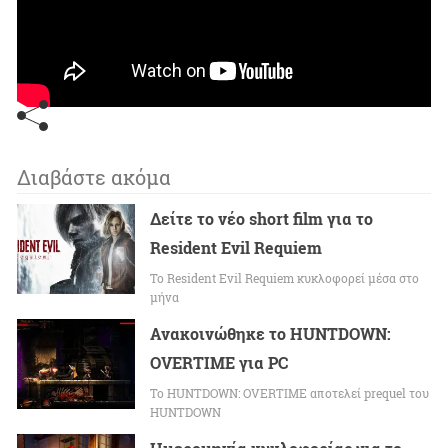
Διαβάστε ακόμα
Δείτε το νέο short film για το
Resident Evil Requiem
To Resident Evil Requiem κυκλοφορεί μέσα στο
μήνα
Ανακοινώθηκε το HUNTDOWN:
OVERTIME για PC
Το HUNTDOWN: OVERTIME αποτελεί prequel του
HUNTDOWN