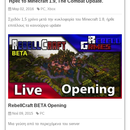
Ήρθε το Minecraft 1.9, The Combat Update.
Μαρ 02, 2016
PC
,
Xbox
Σχεδόν 1,5 χρόνο μετά την κυκλοφορία του Minecraft 1.8, ήρθε
επιτέλους το καινούργιο update
RebellCraft BETA Opening
Νοέ 09, 2015
PC
Μια γεύση από τα περιεχόμενα του server