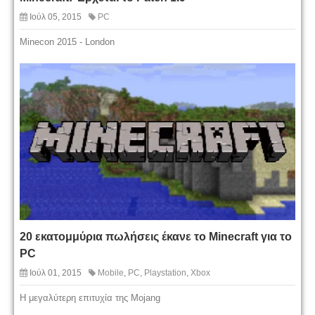
Ιούλ 05, 2015
PC
Minecon 2015 - London
20 εκατομμύρια πωλήσεις έκανε το Minecraft για το
PC
Ιούλ 01, 2015
Mobile
,
PC
,
Playstation
,
Xbox
Η μεγαλύτερη επιτυχία της Mojang