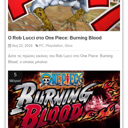
Ο Rob Lucci στο One Piece: Burning Blood
Αυγ 22, 2016
PC
,
Playstation
,
Xbox
Δείτε τις πρώτες εικόνες του Rob Lucci στο One Piece: Burning
Blood, ο οποίος μπαίνει
5
Μέτριο!