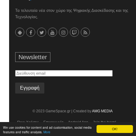
Τα τελευταία νέα στον χώρο της Ψηφιακής Διασκέδασης και της
Τεχνολογίας.
Newsletter
Διεύθυνση
email
© 2023 GameSpace.gr | Created by
AMG MEDIA
Όροι Χρήσης
Επικοινωνία
Android App
Join the team!
We use cookies for content and ad customisation, social media
OK!
features and traffic analysis.
More