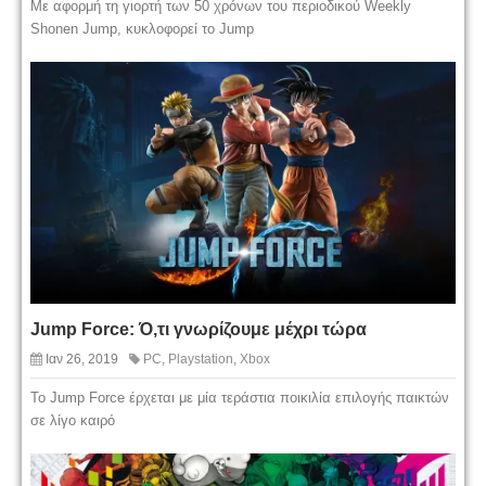
Με αφορμή τη γιορτή των 50 χρόνων του περιοδικού Weekly
Shonen Jump, κυκλοφορεί το Jump
Jump Force: Ό,τι γνωρίζουμε μέχρι τώρα
Ιαν 26, 2019
PC
,
Playstation
,
Xbox
Το Jump Force έρχεται με μία τεράστια ποικιλία επιλογής παικτών
σε λίγο καιρό