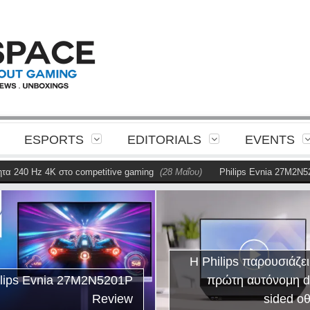
ESPORTS
EDITORIALS
EVENTS
40 Hz 4K στο competitive gaming
(28 Μαΐου)
Philips Evnia 27M2N5201P
Η Philip
παρουσιάζει το Am
Η Philips παρουσιάζει την
για συγχρο
πρώτη αυτόνομη dual-
φωτισμό gami
sided οθόνη
δ