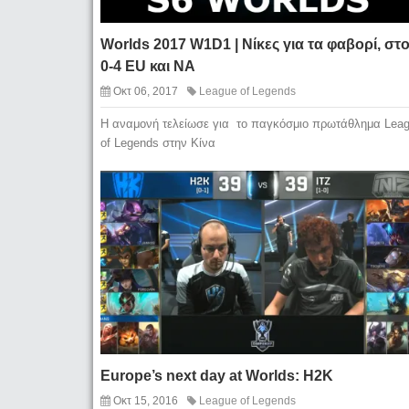
Worlds 2017 W1D1 | Νίκες για τα φαβορί, στ
0-4 EU και NA
Οκτ 06, 2017
League of Legends
Η αναμονή τελείωσε για το παγκόσμιο πρωτάθλημα Lea
of Legends στην Κίνα
Europe’s next day at Worlds: H2K
Οκτ 15, 2016
League of Legends