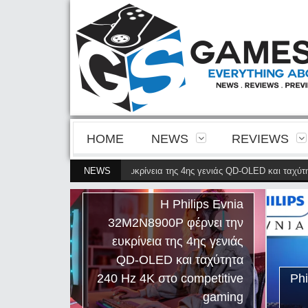
HOME
NEWS
REVIEWS
ia 32M2N8900P φέρνει την ευκρίνεια της 4ης γενιάς QD-OLED και ταχύτητα 2
NEWS
hilips Evnia
φέρνει την
ς 4ης γενιάς
αι ταχύτητα
competitive
Philips Evnia 27M2N5201P
gaming
Review