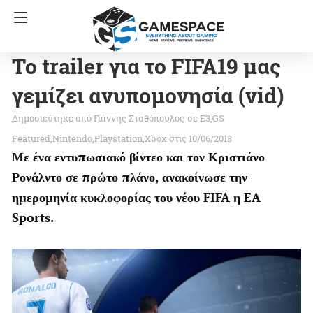
Το trailer για το FIFA19 μας
γεμίζει ανυπομονησία (vid)
Γιάννης Σταθόπουλος
σε
E3
GS
Featured
Nintendo
Playstation
Xbox
στις 10/06/2018
Με ένα εντυπωσιακό βίντεο και τον Κριστιάνο
Ρονάλντο σε πρώτο πλάνο, ανακοίνωσε την
ημερομηνία κυκλοφορίας του νέου FIFA η EA
Sports.