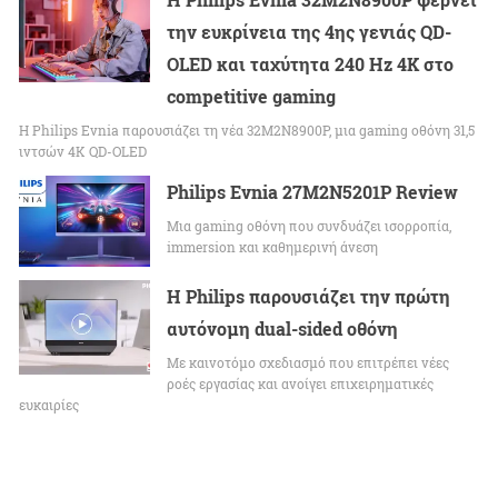
την ευκρίνεια της 4ης γενιάς QD-
OLED και ταχύτητα 240 Hz 4K στο
competitive gaming
Η Philips Evnia παρουσιάζει τη νέα 32M2N8900P, μια gaming οθόνη 31,5
ιντσών 4K QD-OLED
Philips Evnia 27M2N5201P Review
Μια gaming οθόνη που συνδυάζει ισορροπία,
immersion και καθημερινή άνεση
Η Philips παρουσιάζει την πρώτη
αυτόνομη dual-sided οθόνη
Με καινοτόμο σχεδιασμό που επιτρέπει νέες
ροές εργασίας και ανοίγει επιχειρηματικές
ευκαιρίες