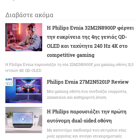
Διαβάστε ακόμα
Η Philips Evnia 32M2N8900P φέρνει
την ευκρίνεια της 4ης γενιάς QD-
OLED και ταχύτητα 240 Hz 4K στο
competitive gaming
Η Philips Evnia παρουσιάζει τη νέα 32M2N8900P, μια gaming οθόνη 31,5
ιντσών 4K QD-OLED
Philips Evnia 27M2N5201P Review
Μια gaming οθόνη που συνδυάζει ισορροπία,
immersion και καθημερινή άνεση
Η Philips παρουσιάζει την πρώτη
αυτόνομη dual-sided οθόνη
Με καινοτόμο σχεδιασμό που επιτρέπει νέες
ροές εργασίας και ανοίγει επιχειρηματικές