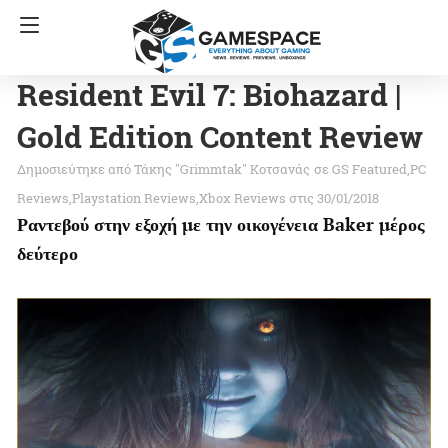
Resident Evil 7: Biohazard |
Gold Edition Content Review
Τάκης "Grimmtak" Κοτσανάς
σε
GS Featured
PC
Reviews
Playstation Reviews
Xbox Reviews
στις 30/01/2018
Ραντεβού στην εξοχή με την οικογένεια Baker μέρος
δεύτερο