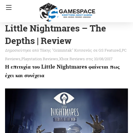
Little Nightmares – The
Depths | Review
Τάκης "Grimmtak" Κοτσανάς
σε
GS Featured
PC
Reviews
Playstation Reviews
Xbox Reviews
στις 10/08/2017
Η επιτυχία του Little Nightmares φαίνεται πως
έχει και συνέχεια