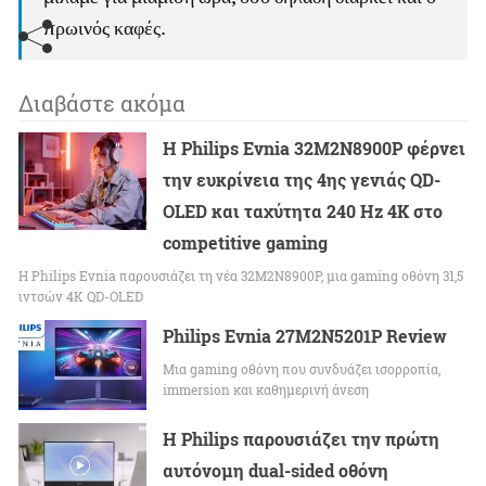
πρωινός καφές.
Διαβάστε ακόμα
Η Philips Evnia 32M2N8900P φέρνει
την ευκρίνεια της 4ης γενιάς QD-
OLED και ταχύτητα 240 Hz 4K στο
competitive gaming
Η Philips Evnia παρουσιάζει τη νέα 32M2N8900P, μια gaming οθόνη 31,5
ιντσών 4K QD-OLED
Philips Evnia 27M2N5201P Review
Μια gaming οθόνη που συνδυάζει ισορροπία,
immersion και καθημερινή άνεση
Η Philips παρουσιάζει την πρώτη
αυτόνομη dual-sided οθόνη