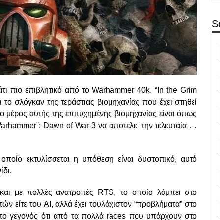
S
κάτι πιο επιβλητικό από το Warhammer 40k. “In the Grim
αι το σλόγκαν της τεράστιας βιομηχανίας που έχει στηθεί
 μέρος αυτής της επιτυχημένης βιομηχανίας είναι όπως
Warhammer¨: Dawn of War 3 να αποτελεί την τελευταία …
ποίο εκτυλίσσεται η υπόθεση είναι δυστοπικό, αυτό
ίδι.
και με πολλές ανατροπές RTS, το οποίο λάμπει στο
κτών είτε του AI, αλλά έχει τουλάχιστον “προβλήματα” στο
 το γεγονός ότι από τα πολλά races που υπάρχουν στο