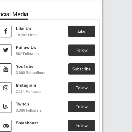
ocial Media
Like Us
Like
18.202 Likes
Follow Us
Follow
582 Followers
YouTube
Subscribe
3.860 Subscribers
Instagram
Follow
2.114 Followers
Twitch
Follow
3.386 Followers
Smashcast
Follow