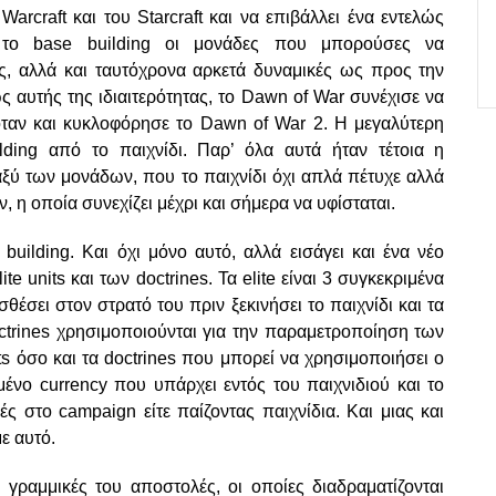
rcraft και του Starcraft και να επιβάλλει ένα εντελώς
ο το base building οι μονάδες που μπορούσες να
ες, αλλά και ταυτόχρονα αρκετά δυναμικές ως προς την
αυτής της ιδιαιτερότητας, το Dawn of War συνέχισε να
 όταν και κυκλοφόρησε το Dawn of War 2. Η μεγαλύτερη
ding από το παιχνίδι. Παρ’ όλα αυτά ήταν τέτοια η
ταξύ των μονάδων, που το παιχνίδι όχι απλά πέτυχε αλλά
 η οποία συνεχίζει μέχρι και σήμερα να υφίσταται.
uilding. Και όχι μόνο αυτό, αλλά εισάγει και ένα νέο
te units και των doctrines. Τα elite είναι 3 συγκεκριμένα
θέσει στον στρατό του πριν ξεκινήσει το παιχνίδι και τα
octrines χρησιμοποιούνται για την παραμετροποίηση των
its όσο και τα doctrines που μπορεί να χρησιμοποιήσει ο
μένο currency που υπάρχει εντός του παιχνιδιού και το
ς στο campaign είτε παίζοντας παιχνίδια. Και μιας και
ε αυτό.
 γραμμικές του αποστολές, οι οποίες διαδραματίζονται