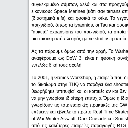
συγκεκριμένο σύμπαν, αλλά και στα προηγούμ
εικονικούς Space Marines (κάτι σαν terrans από 
(διαστημικά elfs) και φυσικά τα orks. Το γε
παιχνιδιού, όπως τα tyrannids, οι Tau και φυσ
“αρκετά” expansions του παιχνιδιού, τα οποία
μια τακτική από πλευράς game studios η οποία 
Ας τα πάρουμε όμως από την αρχή. Το Warham
αναφέρουμε ως DoW 3, είναι η φυσική συνέχ
εντελώς δική τους σχολή.
Το 2001, η Games Workshop, η εταιρεία που δι
το δικαίωμα στην THQ να παράγει ένα shooter μ
θεωρήθηκε “επιτυχία” και οι κριτικές αν και δε
να μην γνωρίσει ιδιαίτερη επιτυχία. Όμως η ίδι
γνωρίζουν τις τότε εταιρικές πρακτικές της GW
επέμεινε και έβγαλε το πρώτο Real Time Strat
of War-Winter Assault, Dark Crusade και Soul
από τις καλύτερες εταιρείες παραγωγής RTS,