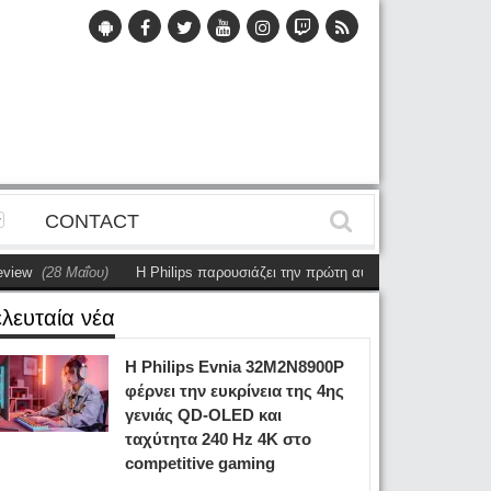
CONTACT
αΐου)
Η Philips παρουσιάζει την πρώτη αυτόνομη dual-sided οθόνη
(28 Μ
ελευταία νέα
Η Philips Evnia 32M2N8900P
φέρνει την ευκρίνεια της 4ης
γενιάς QD-OLED και
ταχύτητα 240 Hz 4K στο
competitive gaming