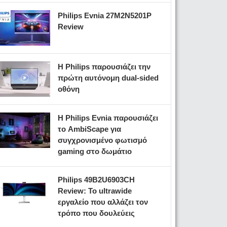
Philips Evnia 27M2N5201P
Review
Η Philips παρουσιάζει την
πρώτη αυτόνομη dual-sided
οθόνη
Η Philips Evnia παρουσιάζει
το AmbiScape για
συγχρονισμένο φωτισμό
gaming στο δωμάτιο
Philips 49B2U6903CH
Review: Το ultrawide
εργαλείο που αλλάζει τον
τρόπο που δουλεύεις