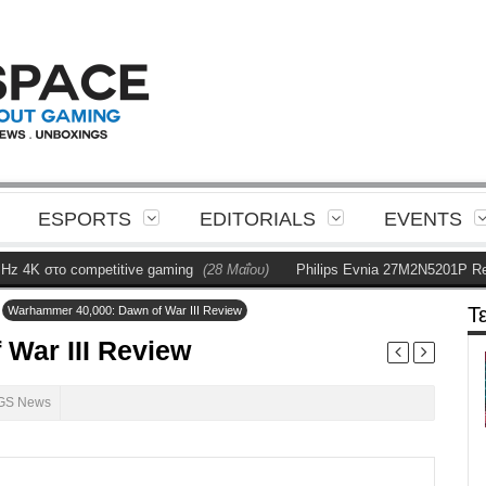
ESPORTS
EDITORIALS
EVENTS
competitive gaming
(28 Μαΐου)
Philips Evnia 27M2N5201P Review
(28 Μ
»
Τ
Warhammer 40,000: Dawn of War III Review
War III Review
GS News