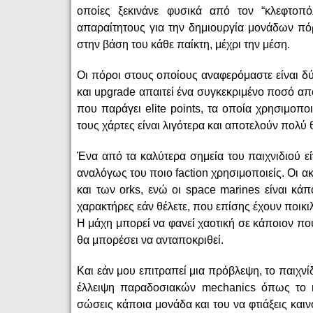
οποίες ξεκινάνε φυσικά από τον “κλεφτοπ
απαραίτητους για την δημιουργία μονάδων πό
στην βάση του κάθε παίκτη, μέχρι την μέση.
Οι πόροι στους οποίους αναφερόμαστε είναι δύο
και upgrade απαιτεί ένα συγκεκριμένο ποσό από
που παράγει elite points, τα οποία χρησιμοποι
τους χάρτες είναι λιγότερα και αποτελούν πολύ 
Ένα από τα καλύτερα σημεία του παιχνιδιού εί
αναλόγως του ποιο faction χρησιμοποιείς. Οι ακ
και των orks, ενώ οι space marines είναι κάπου
χαρακτήρες εάν θέλετε, που επίσης έχουν ποικιλ
Η μάχη μπορεί να φανεί χαοτική σε κάποιον π
θα μπορέσει να ανταποκριθεί.
Και εάν μου επιτραπεί μια πρόβλεψη, το παιχνίδ
έλλειψη παραδοσιακών mechanics όπως το re
σώσεις κάποια μονάδα και του να φτιάξεις καιν