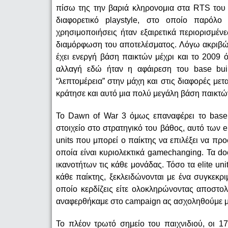
πίσω της την βαριά κληρονομια στα RTS του Wa
διαφορετικό playstyle, στο οποίο παρόλ
χρησιμοποιήσεις ήταν εξαιρετικά περιορισμέν
διαμόρφωση του αποτελέσματος. Λόγω ακριβώς 
έχει ενεργή βάση παικτών μέχρι και το 2009
αλλαγή εδώ ήταν η αφάιρεση του base buil
“λεπτομέρεια” στην μάχη και στις διαφορές με
κράτησε και αυτό μια πολύ μεγάλη βάση παικτών,
Το Dawn of War 3 όμως επαναφέρει το base b
στοιχείο στο στρατηγικό του βάθος, αυτό των eli
units που μπορεί ο παίκτης να επιλέξει να προσ
οποία είναι κυριολεκτικά gamechanging. Τα d
ικανοτήτων τις κάθε μονάδας. Τόσο τα elite un
κάθε παίκτης, ξεκλειδώνονται με ένα συγκεκρι
οποίο κερδίζεις είτε ολοκληρώνοντας αποστολέ
αναφερθήκαμε στο campaign ας ασχοληθούμε μ
Το πλέον τρωτό σημείο του παιχνιδιού, οι 17