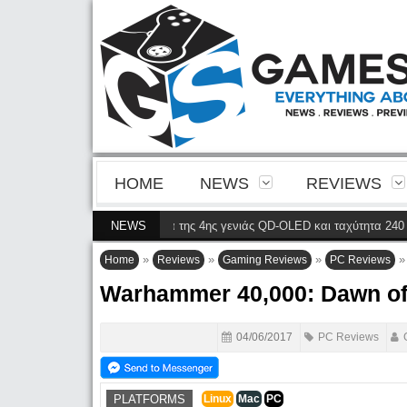
HOME
NEWS
REVIEWS
φέρνει την ευκρίνεια της 4ης γενιάς QD-OLED και ταχύτητα 240 Hz 4K στο 
NEWS
»
»
»
Home
Reviews
Gaming Reviews
PC Reviews
Warhammer 40,000: Dawn of 
04/06/2017
PC Reviews
PLATFORMS
Linux
Mac
PC