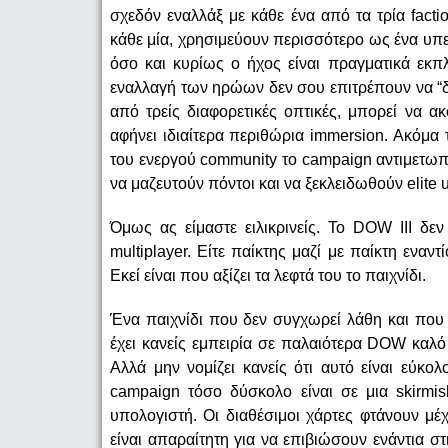
σχεδόν εναλλάξ με κάθε ένα από τα τρία fact
κάθε μία, χρησιμεύουν περισσότερο ως ένα υπε
όσο και κυρίως ο ήχος είναι πραγματικά εκπ
εναλλαγή των ηρώων δεν σου επιτρέπουν να “δ
από τρείς διαφορετικές οπτικές, μπορεί να α
αφήνει ιδιαίτερα περιθώρια immersion. Ακόμα τ
του ενεργού community το campaign αντιμετωπίσ
να μαζευτούν πόντοι και να ξεκλειδωθούν elite un
Όμως ας είμαστε ειλικρινείς. Το DOW III δεν 
multiplayer. Είτε παίκτης μαζί με παίκτη εναντ
Εκεί είναι που αξίζει τα λεφτά του το παιχνίδι.
Ένα παιχνίδι που δεν συγχωρεί λάθη και που
έχει κανείς εμπειρία σε παλαιότερα DOW καλό 
Αλλά μην νομίζει κανείς ότι αυτό είναι εύκολ
campaign τόσο δύσκολο είναι σε μια skirmis
υπολογιστή. Οι διαθέσιμοι χάρτες φτάνουν μέ
είναι απαραίτητη για να επιβιώσουν ενάντια στ