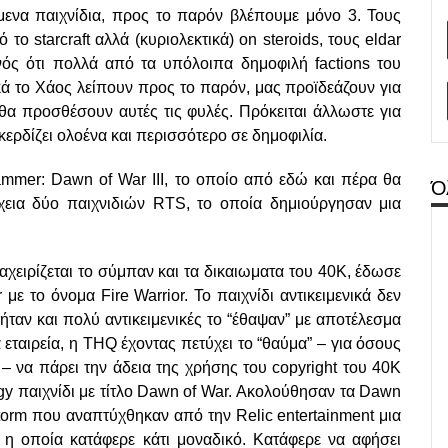
ενα παιχνίδια, προς το παρόν βλέπουμε μόνο 3. Τους
το starcraft αλλά (κυριολεκτικά) on steroids, τoυς eldar
γονός ότι πολλά από τα υπόλοιπα δημοφιλή factions του
ικά το Χάος λείπουν προς το παρόν, μας προϊδεάζουν για
 θα προσθέσουν αυτές τις φυλές. Πρόκειται άλλωστε για
κερδίζει ολοένα και περισσότερο σε δημοφιλία.
mer: Dawn of War III, το οποίο από εδώ και πέρα θα
Ό
εια δύο παιχνιδιών RTS, το οποία δημιούργησαν μια
αχειρίζεται το σύμπαν και τα δικαιωματα του 40K, έδωσε
ε το όνομα Fire Warrior. Το παιχνίδι αντικειμενικά δεν
ν ήταν και πολύ αντικειμενικές το “έθαψαν” με αποτέλεσμα
α εταιρεία, η THQ έχοντας πετύχει το “θαύμα” – για όσους
 – να πάρει την άδεια της χρήσης του copyright του 40K
egy παιχνίδι με τίτλο Dawn of War. Ακολούθησαν τα Dawn
storm που αναπτύχθηκαν από την Relic entertainment μια
 η οποία κατάφερε κάτι μοναδικό. Κατάφερε να αφήσει