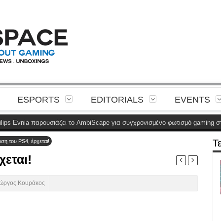
ESPORTS
EDITORIALS
EVENTS
παρουσιάζει το AmbiScape για συγχρονισμένο φωτισμό gaming στο δωμάτιο
Τ
ση του PS4, έρχεται!
χεται!
ιώργος Κουράκος