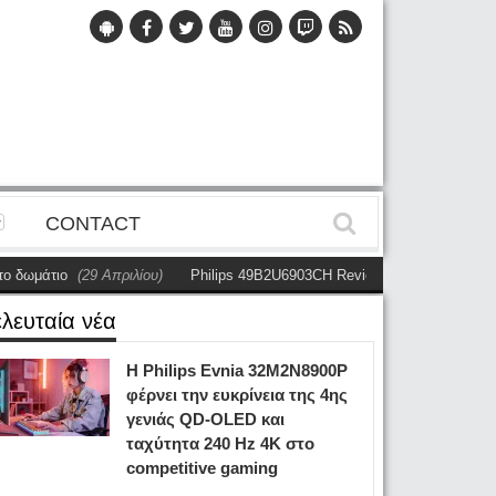
CONTACT
(29 Απριλίου)
Philips 49B2U6903CH Review: Το ultrawide εργαλείο που αλ
ελευταία νέα
Η Philips Evnia 32M2N8900P
φέρνει την ευκρίνεια της 4ης
γενιάς QD-OLED και
ταχύτητα 240 Hz 4K στο
competitive gaming