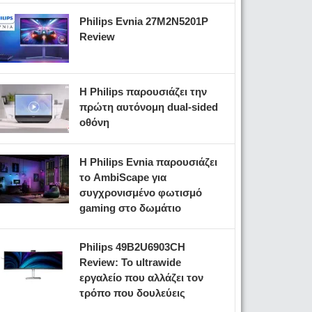
Philips Evnia 27M2N5201P
Review
Η Philips παρουσιάζει την
πρώτη αυτόνομη dual-sided
οθόνη
Η Philips Evnia παρουσιάζει
το AmbiScape για
συγχρονισμένο φωτισμό
gaming στο δωμάτιο
Philips 49B2U6903CH
Review: Το ultrawide
εργαλείο που αλλάζει τον
τρόπο που δουλεύεις