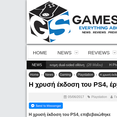
HOME
NEWS
REVIEWS
άζει την πρώτη αυτόνομη dual-sided οθόνη
NEWS
(28 Μαΐου)
Η Philips Evnia 
»
»
»
»
Home
News
Gaming
Playstation
Η χρυσή έκδο
Η χρυσή έκδοση του PS4, έρ
05/06/2017
Playstation
Γ
Η χρυσή έκδοση του PS4, επιβεβαιώθηκε