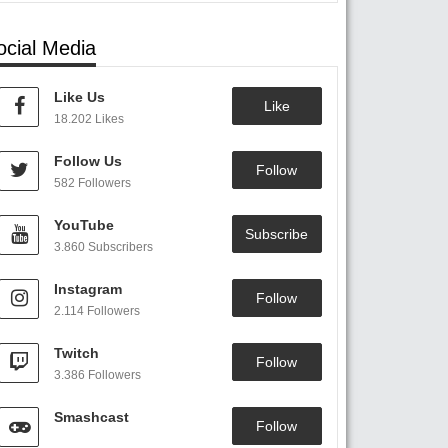
ocial Media
Like Us
Like
18.202 Likes
Follow Us
Follow
582 Followers
YouTube
Subscribe
3.860 Subscribers
Instagram
Follow
2.114 Followers
Twitch
Follow
3.386 Followers
Smashcast
Follow