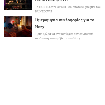
Το HUNTDOWN: OVERTIME αποτελεί prequel του
HUNTDOWN
Ημερομηνία κυκλοφορίας για το
Hozy
Ήρθε η ώρα να ανακαλύψετε τον εσωτερικό
σχεδιαστή που κρύβεται στο Hozy