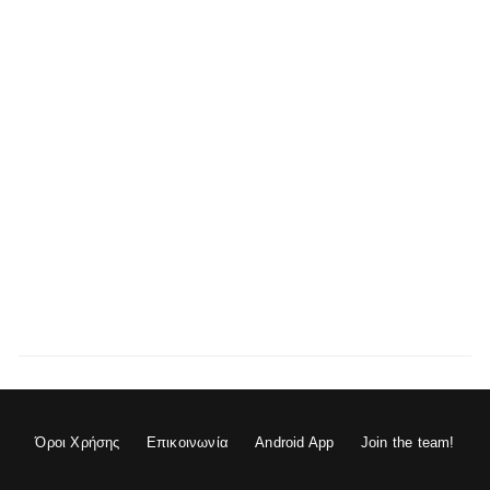
Όροι Χρήσης
Επικοινωνία
Android App
Join the team!