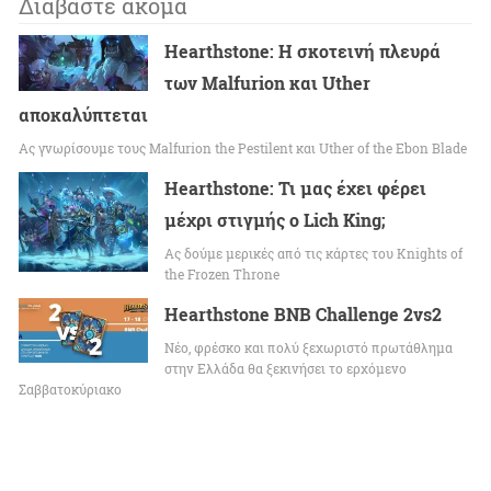
Διαβάστε ακόμα
Hearthstone: Η σκοτεινή πλευρά
των Malfurion και Uther
αποκαλύπτεται
Ας γνωρίσουμε τους Malfurion the Pestilent και Uther of the Ebon Blade
Hearthstone: Τι μας έχει φέρει
μέχρι στιγμής ο Lich King;
Ας δούμε μερικές από τις κάρτες του Knights of
the Frozen Throne
Hearthstone BNB Challenge 2vs2
Νέο, φρέσκο και πολύ ξεχωριστό πρωτάθλημα
στην Ελλάδα θα ξεκινήσει το ερχόμενο
Σαββατοκύριακο