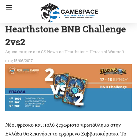
Hearthstone BNB Challenge
2vs2
GS News
σε
Hearthstone: Heroes of Warcraft
στις 15/06/2017
Νέο, φρέσκο και πολύ ξεχωριστό πρωτάθλημα στην
Ελλάδα θα ξεκινήσει το ερχόμενο Σαββατοκύριακο. Το