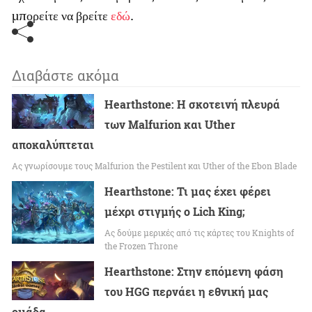
μπορείτε να βρείτε
εδώ
.
Διαβάστε ακόμα
Hearthstone: Η σκοτεινή πλευρά
των Malfurion και Uther
αποκαλύπτεται
Ας γνωρίσουμε τους Malfurion the Pestilent και Uther of the Ebon Blade
Hearthstone: Τι μας έχει φέρει
μέχρι στιγμής ο Lich King;
Ας δούμε μερικές από τις κάρτες του Knights of
the Frozen Throne
Hearthstone: Στην επόμενη φάση
του HGG περνάει η εθνική μας
ομάδα