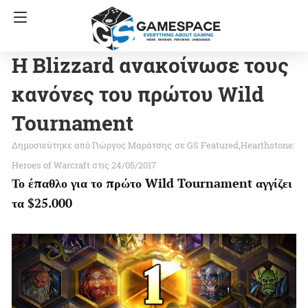
Η Blizzard ανακοίνωσε τους
κανόνες του πρώτου Wild
Tournament
Γιώργος Μαράτσης
σε
GS Featured
Hearthstone:
Heroes of Warcraft
στις 24/05/2017
Το έπαθλο για το πρώτο Wild Tournament αγγίζει
τα $25.000