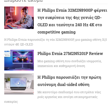
Η Philips Evnia 32M2N8900P φέρνει
την ευκρίνεια της 4ης γενιάς QD-
OLED και ταχύτητα 240 Hz 4K στο
competitive gaming
Η Philips Evnia παρουσιάζει τη νέα 32M2N8900P, μια gaming οθόνη 31,5
ιντσών 4K QD-OLED
Philips Evnia 27M2N5201P Review
Μια gaming οθόνη που συνδυάζει ισορροπία,
immersion και καθημερινή άνεση
Η Philips παρουσιάζει την πρώτη
αυτόνομη dual-sided οθόνη
Με καινοτόμο σχεδιασμό που επιτρέπει νέες
ροές εργασίας και ανοίγει επιχειρηματικές
ευκαιρίες