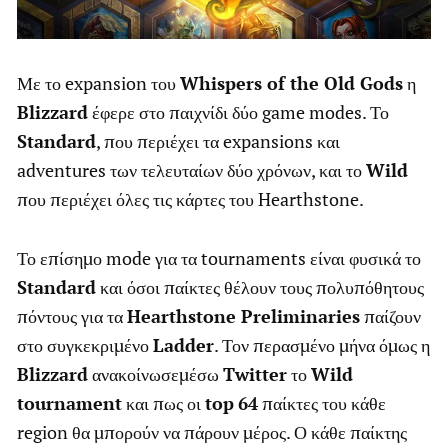
Με το expansion του
Whispers of the Old Gods
η
Blizzard
έφερε στο παιχνίδι δύο game modes. Το
Standard
, που περιέχει τα expansions και
adventures των τελευταίων δύο χρόνων, και το
Wild
που περιέχει όλες τις κάρτες του Hearthstone.
Το επίσημο mode για τα tournaments είναι φυσικά το
Standard
και όσοι παίκτες θέλουν τους πολυπόθητους
πόντους για τα
Hearthstone Preliminaries
παίζουν
στο συγκεκριμένο
Ladder
. Τον περασμένο μήνα όμως η
Blizzard
ανακοίνωσεμέσω
Twitter
το
Wild
tournament
και πως οι
top
64
παίκτες του κάθε
region θα μπορούν να πάρουν μέρος. Ο κάθε παίκτης