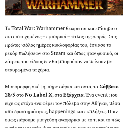
Το Total War: Warhammer θεωρείται και επίσημα ο
πιο επιτυχημένος – εμπορικά – τίτλος της σειράς. Στις
πρώτες κιόλας ημέρες κυκλοφορίας του, έσπασε το
ρεκόρ πωλήσεων στο Steam και όπως ήταν φυσικό, οι
λάτρεις του είδους δεν θα μπορούσαν να μείνουν με
σταυρωμένα τα χέρια.
Μια όμορφη σκέψη, πήρε σάρκα και οστά, το
Σάββατο
28/5
στο
No Label X
, στα
Εξάρχεια
. Ένα event που
είχε ως στόχο «να φέρει τον πόλεμο στην Αθήνα», μέσα
από δραστηριότητες, happenings και εκπλήξεις. Πριν
όμως πάρουμε μια γεύση αναφορικά με το τι και το πώς
αυτής της γιορτής, έχει σημασία να αφουγκραστούμε τη