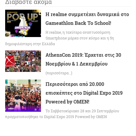
Διαβάστε ακόμα
Η realme συμμετέχει δυναμικά στο
Gameathlon Back To School!
Η realme, η ταχύτερα αναπτυσσόμενη
Smartphone μάρκα στον κόσμο και η 5η
δημοφιλέστερη στην Ελλάδα
AthensCon 2019: Έρχεται στις 30
Νοεμβρίου & 1 Δεκεμβρίου
(περισσότερα…)
Περισσότεροι από 20.000
επισκέπτες στο Digital Expo 2019
Powered by OMEN!
Το Σαββατοκύριακο 28 και 29 Σεπτεμβρίου
πραγματοποιήθηκε το Digital Expo 2019 Powered by OMEN