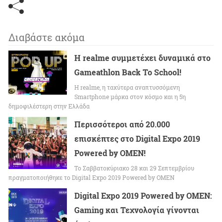
Διαβάστε ακόμα
Η realme συμμετέχει δυναμικά στο
Gameathlon Back To School!
Η realme, η ταχύτερα αναπτυσσόμενη
Smartphone μάρκα στον κόσμο και η 5η
δημοφιλέστερη στην Ελλάδα
Περισσότεροι από 20.000
επισκέπτες στο Digital Expo 2019
Powered by OMEN!
Το Σαββατοκύριακο 28 και 29 Σεπτεμβρίου
πραγματοποιήθηκε το Digital Expo 2019 Powered by OMEN
Digital Expo 2019 Powered by OMEN:
Gaming και Τεχνολογία γίνονται