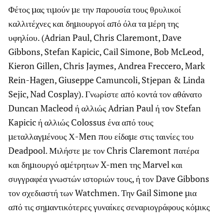
Φέτος μας τιμούν με την παρουσία τους θρυλικοί
καλλιτέχνες και δημιουργοί από όλα τα μέρη της
υφηλίου. (Adrian Paul, Chris Claremont, Dave
Gibbons, Stefan Kapicic, Cail Simone, Bob McLeod,
Kieron Gillen, Chris Jaymes, Andrea Freccero, Mark
Rein-Hagen, Giuseppe Camuncoli, Stjepan & Linda
Sejic, Nad Cosplay). Γνωρίστε από κοντά τον αθάνατο
Duncan Macleod ή αλλιώς Adrian Paul ή τoν Stefan
Kapicic ή αλλιώς Colossus ένα από τους
μεταλλαγμένους Χ-Men που είδαμε στις ταινίες του
Deadpool. Μιλήστε με τον Chris Claremont πατέρα
και δημιουργό αμέτρητων X-men της Marvel και
συγγραφέα γνωστών ιστοριών τους, ή τον Dave Gibbons
τον σχεδιαστή των Watchmen. Την Gail Simone μια
από τις σημαντικότερες γυναίκες σεναριογράφους κόμικς