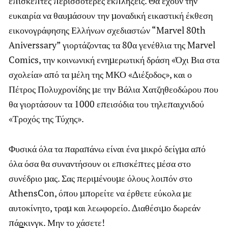
επισκέπτες περισσότερες εκπλήξεις. Θα έχουν την
ευκαιρία να θαυμάσουν την μοναδική εικαστική έκθεση
εικονογράφησης Ελλήνων σχεδιαστών “Marvel 80th
Aniverssary” γιορτάζοντας τα 80α γενέθλια της Marvel
Comics, την κοινωνική ενημερωτική δράση «Όχι Βια στα
σχολεία» από τα μέλη της ΜΚΟ «Διέξοδος», και ο
Πέτρος Πολυχρονίδης με την Βάλια Χατζηθεοδώρου που
θα γιορτάσουν τα 1000 επεισόδια του τηλεπαιχνιδού
«Τροχός της Τύχης».
Φυσικά όλα τα παραπάνω είναι ένα μικρό δείγμα από
όλα όσα θα συναντήσουν οι επισκέπτες μέσα στο
συνέδριο μας. Σας περιμένουμε όλους λοιπόν στο
AthensCon, όπου μπορείτε να έρθετε εύκολα με
αυτοκίνητο, τραμ και λεωφορείο. Διαθέσιμο δωρεάν
πάρκινγκ. Μην το χάσετε!