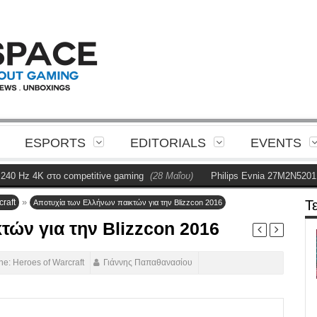
ESPORTS
EDITORIALS
EVENTS
 competitive gaming
(28 Μαΐου)
Philips Evnia 27M2N5201P Review
(28 
»
raft
Τ
Αποτυχία των Ελλήνων παικτών για την Blizzcon 2016
ών για την Blizzcon 2016
ne: Heroes of Warcraft
Γιάννης Παπαθανασίου