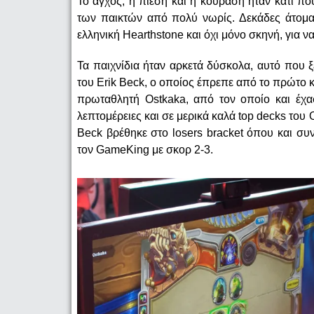
Το άγχος, η πίεση και η κούραση ήταν κάτι 
των παικτών από πολύ νωρίς. Δεκάδες άτομα
ελληνική Hearthstone και όχι μόνο σκηνή, για 
Τα παιχνίδια ήταν αρκετά δύσκολα, αυτό που 
του Erik Beck, ο οποίος έπρεπε από το πρώτο κ
πρωταθλητή Ostkaka, από τον οποίο και έχασ
λεπτομέρειες και σε μερικά καλά top decks του O
Beck βρέθηκε στο losers bracket όπου και συν
τον GameKing με σκορ 2-3.