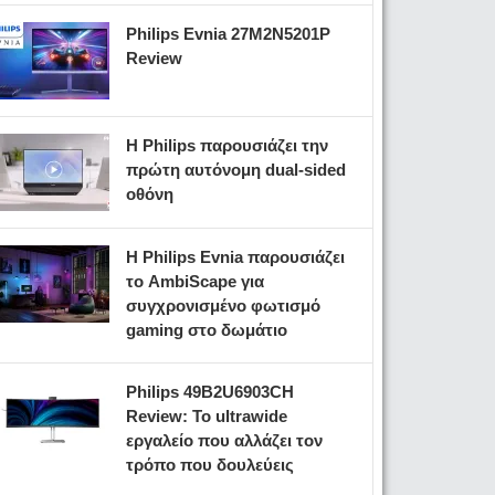
Philips Evnia 27M2N5201P
Review
Η Philips παρουσιάζει την
πρώτη αυτόνομη dual-sided
οθόνη
Η Philips Evnia παρουσιάζει
το AmbiScape για
συγχρονισμένο φωτισμό
gaming στο δωμάτιο
Philips 49B2U6903CH
Review: Το ultrawide
εργαλείο που αλλάζει τον
τρόπο που δουλεύεις