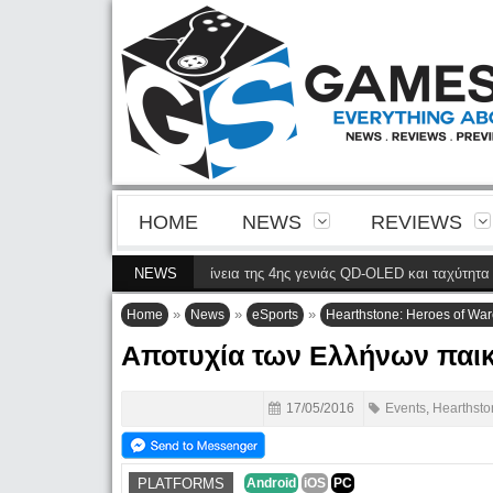
HOME
NEWS
REVIEWS
 φέρνει την ευκρίνεια της 4ης γενιάς QD-OLED και ταχύτητα 240 Hz 4K στο
NEWS
»
»
»
Home
News
eSports
Hearthstone: Heroes of Warc
Αποτυχία των Ελλήνων παικτ
17/05/2016
Events
,
Hearthsto
PLATFORMS
Android
iOS
PC