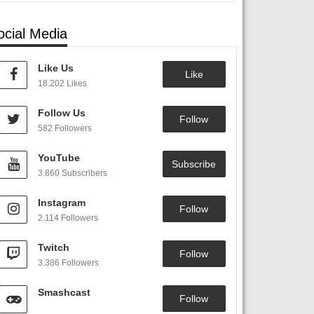
ocial Media
Like Us
Like
18.202 Likes
Follow Us
Follow
582 Followers
YouTube
Subscribe
3.860 Subscribers
Instagram
Follow
2.114 Followers
Twitch
Follow
3.386 Followers
Smashcast
Follow