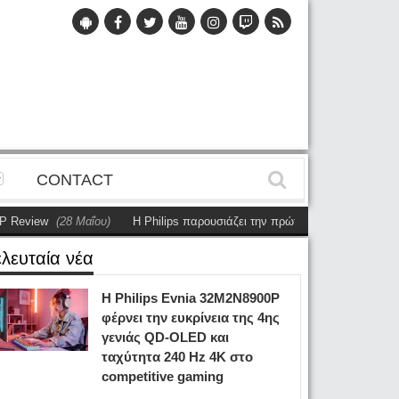
CONTACT
Μαΐου)
Η Philips παρουσιάζει την πρώτη αυτόνομη dual-sided οθόνη
(28 
ελευταία νέα
Η Philips Evnia 32M2N8900P
φέρνει την ευκρίνεια της 4ης
γενιάς QD-OLED και
ταχύτητα 240 Hz 4K στο
competitive gaming