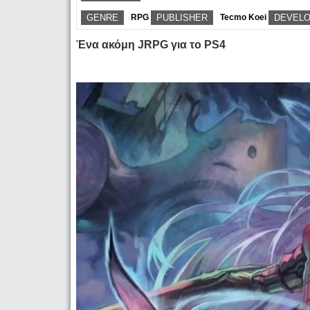
GENRE
RPG
PUBLISHER
Tecmo Koei
DEVEL
Ένα ακόμη JRPG για το PS4