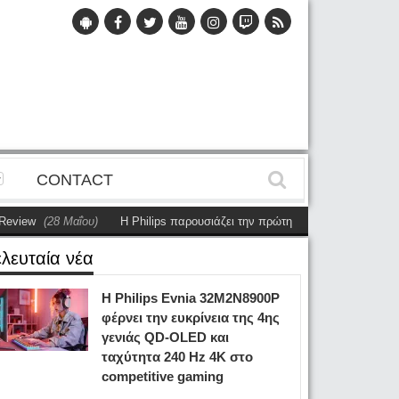
CONTACT
(28 Μαΐου)
Η Philips παρουσιάζει την πρώτη αυτόνομη dual-sided οθόνη
ελευταία νέα
Η Philips Evnia 32M2N8900P
φέρνει την ευκρίνεια της 4ης
γενιάς QD-OLED και
ταχύτητα 240 Hz 4K στο
competitive gaming