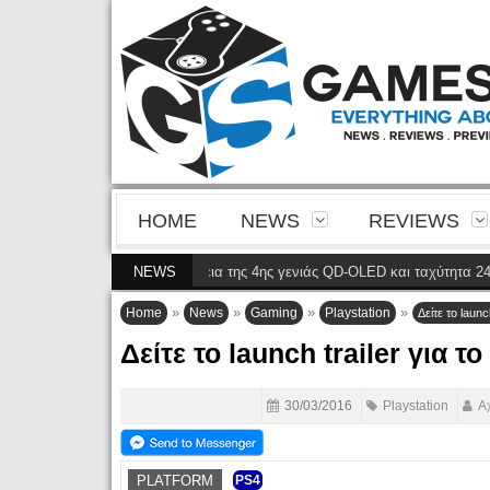
HOME
NEWS
REVIEWS
N8900P φέρνει την ευκρίνεια της 4ης γενιάς QD-OLED και ταχύτητα 240 Hz 4
NEWS
»
»
»
»
Home
News
Gaming
Playstation
Δείτε το launc
Δείτε το launch trailer για τ
30/03/2016
Playstation
Α
PLATFORM
PS4