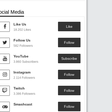
ocial Media
Like Us
Like
18.202 Likes
Follow Us
Follow
582 Followers
YouTube
Subscribe
3.860 Subscribers
Instagram
Follow
2.114 Followers
Twitch
Follow
3.386 Followers
Smashcast
Follow