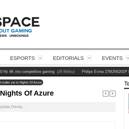
ESPORTS
EDITORIALS
EVENTS
K στο competitive gaming
(28 Μαΐου)
Philips Evnia 27M2N5201P Review
Τ
h trailer για το Nights Of Azure
ο Nights Of Azure
χιλλέας Παντής