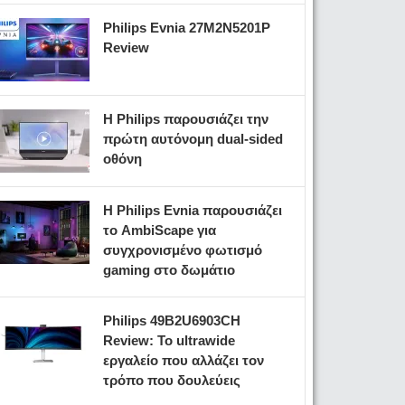
Philips Evnia 27M2N5201P
Review
Η Philips παρουσιάζει την
πρώτη αυτόνομη dual-sided
οθόνη
Η Philips Evnia παρουσιάζει
το AmbiScape για
συγχρονισμένο φωτισμό
gaming στο δωμάτιο
Philips 49B2U6903CH
Review: Το ultrawide
εργαλείο που αλλάζει τον
τρόπο που δουλεύεις