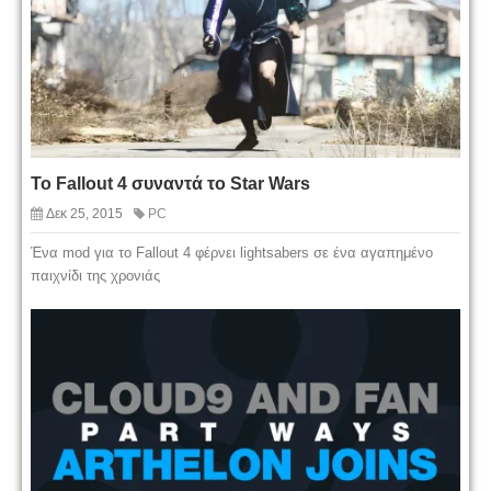
Το Fallout 4 συναντά το Star Wars
Δεκ 25, 2015
PC
Ένα mod για το Fallout 4 φέρνει lightsabers σε ένα αγαπημένο
παιχνίδι της χρονιάς