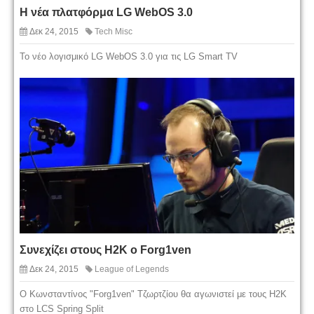
Η νέα πλατφόρμα LG WebOS 3.0
Δεκ 24, 2015
Tech Misc
Το νέο λογισμικό LG WebOS 3.0 για τις LG Smart TV
Συνεχίζει στους H2K ο Forg1ven
Δεκ 24, 2015
League of Legends
Ο Κωνσταντίνος "Forg1ven" Τζωρτζίου θα αγωνιστεί με τους H2K
στο LCS Spring Split