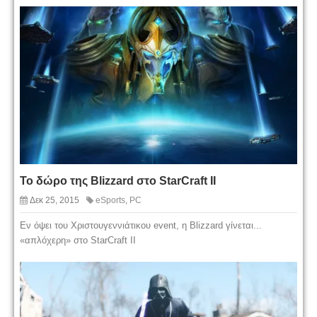
Το δώρο της Blizzard στο StarCraft II
Δεκ 25, 2015
eSports
,
PC
Εν όψει του Χριστουγεννιάτικου event, η Blizzard γίνεται...
«απλόχερη» στο StarCraft II