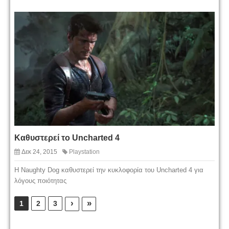
Καθυστερεί το Uncharted 4
Δεκ 24, 2015
Playstation
Η Naughty Dog καθυστερεί την κυκλοφορία του Uncharted 4 για
λόγους ποιότητας
›
»
1
2
3