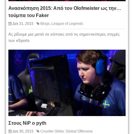
Ανασκόπηση 2015: Από τον Olofmeister ως την…
τούμπα του Faker
Δεκ 31, 2015
Blogs
,
League of Legends
Ας ρίξουμε μια ματιά σε κάποιες από τις σημαντικότερες στιγμές
των eSports
Στους NiP o pyth
Δεκ 30, 2015
Counter-Strike: Global Offensive