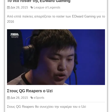
Το νέο roster της EDward Gaming
Δεκ 26, 2015
League of Legends
Από επτά παίκτες απαρτίζεται το roster των EDward Gaming για το
2016
Στους QG Reapers ο Uzi
Δεκ 26, 2015
eSports
Στους QG Reapers θα συνεχίσει την καριέρα του ο Uzi