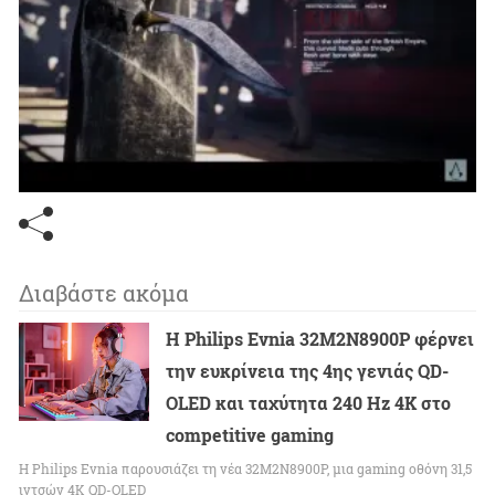
Διαβάστε ακόμα
Η Philips Evnia 32M2N8900P φέρνει
την ευκρίνεια της 4ης γενιάς QD-
OLED και ταχύτητα 240 Hz 4K στο
competitive gaming
Η Philips Evnia παρουσιάζει τη νέα 32M2N8900P, μια gaming οθόνη 31,5
ιντσών 4K QD-OLED