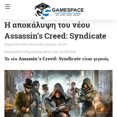
Η αποκάλυψη του νέου
Assassin’s Creed: Syndicate
Αλίκη Δεμίρη
σε
GS
Featured
PC
Playstation
Xbox
στις 12/05/2015
Το νέο Assassin’s Creed: Syndicate είναι γεγονός