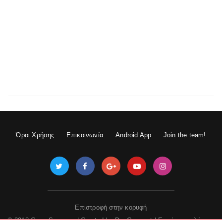
Όροι Χρήσης
Επικοινωνία
Android App
Join the team!
Επιστροφή στην κορυφή
© 2018 GameSpace.gr | Created by
DevGuru.net
|
Εμφάνιση πλήρους