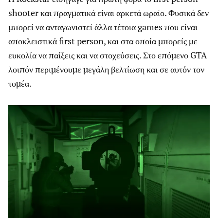
shooter και πραγματικά είναι αρκετά ωραίο. Φυσικά δεν
μπορεί να ανταγωνιστεί άλλα τέτοια games που είναι
αποκλειστικά first person, και στα οποία μπορείς με
ευκολία να παίξεις και να στοχεύσεις. Στο επόμενο GTA
λοιπόν περιμένουμε μεγάλη βελτίωση και σε αυτόν τον
τομέα.