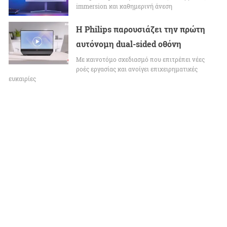
immersion και καθημερινή άνεση
Η Philips παρουσιάζει την πρώτη
αυτόνομη dual-sided οθόνη
Με καινοτόμο σχεδιασμό που επιτρέπει νέες
ροές εργασίας και ανοίγει επιχειρηματικές
ευκαιρίες