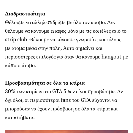
Διαδραστικότητα
Θέλουμε να αλληλεπιδράμε με όλο τον κόσμο. Δεν
θέλουμε να κάνουμε επαφές μόνο με τις κοπέλες από το
strip club. Θέλουμε να κάνουμε γνωριμίες και φίλους
με άτομα μέσα στην πόλη. Αυτό σημαίνει και
περισσότερες επιλογές για όταν θα κάνουμε hangout με
κάποιο άτομο.
Προσβασιμότητα σε όλα τα κτίρια
80% των κτιρίων στο GTA 5 δεν είναι προσβάσιμα. Αν
όχι όλοι, οι περισσότεροι fans του GTA εύχονται να
μπορούσαν να έχουν πρόσβαση σε όλα τα κτίρια και
καταστήματα.