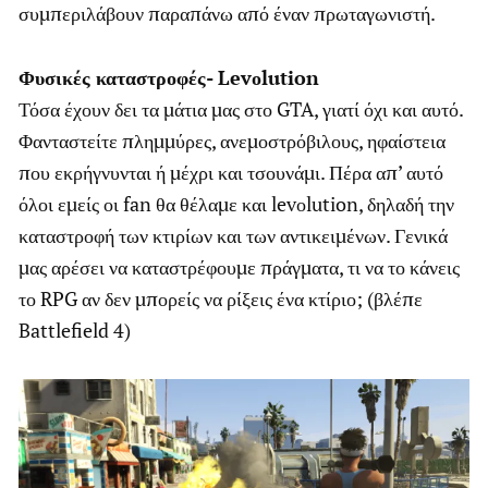
συμπεριλάβουν παραπάνω από έναν πρωταγωνιστή.
Φυσικές καταστροφές- Levοlution
Τόσα έχουν δει τα μάτια μας στο GTA, γιατί όχι και αυτό.
Φανταστείτε πλημμύρες, ανεμοστρόβιλους, ηφαίστεια
που εκρήγνυνται ή μέχρι και τσουνάμι. Πέρα απ’ αυτό
όλοι εμείς οι fan θα θέλαμε και levοlution, δηλαδή την
καταστροφή των κτιρίων και των αντικειμένων. Γενικά
μας αρέσει να καταστρέφουμε πράγματα, τι να το κάνεις
το RPG αν δεν μπορείς να ρίξεις ένα κτίριο; (βλέπε
Battlefield 4)