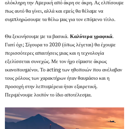
ολόκληρη την Αμερική από άκρη σε άκρη. Ας ελπίσουμε
πως αυτό θα γίνει, αλλά και εμείς θα θέλαμε να
συμπληρώσουμε τα θέλω μας για τον επόμενο τίτλο.
Θα ξεκινήσουμε με τα βασικά.
Καλύτερα γραφικά
.
Γιατί όχι; Σίγουρα το 2020 (όπως λέγεται) θα έχουμε
περισσότερες απαιτήσεις μιας και η τεχνολογία
εξελίσσεται συνεχώς. Με τον ήχο είμαστε άκρως
ικανοποιημένοι. Το acting των ηθοποιών που ανέλαβαν
τους ρόλους των χαρακτήρων ήταν θαυμάσιο και η
προσοχή στην λεπτομέρεια ήταν εξαιρετική.
Περιμένουμε λοιπόν το ίδιο αποτέλεσμα.