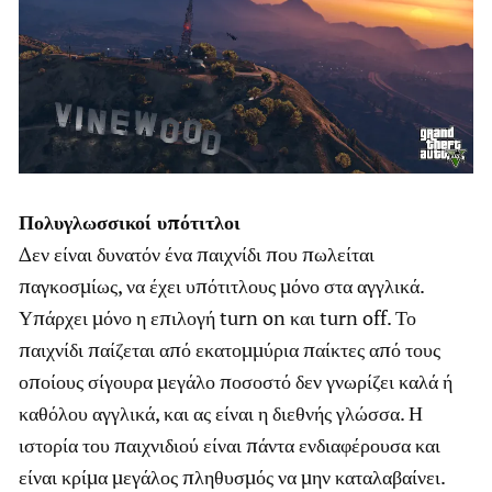
Πολυγλωσσικοί υπότιτλοι
Δεν είναι δυνατόν ένα παιχνίδι που πωλείται
παγκοσμίως, να έχει υπότιτλους μόνο στα αγγλικά.
Υπάρχει μόνο η επιλογή turn on και turn off. Το
παιχνίδι παίζεται από εκατομμύρια παίκτες από τους
οποίους σίγουρα μεγάλο ποσοστό δεν γνωρίζει καλά ή
καθόλου αγγλικά, και ας είναι η διεθνής γλώσσα. Η
ιστορία του παιχνιδιού είναι πάντα ενδιαφέρουσα και
είναι κρίμα μεγάλος πληθυσμός να μην καταλαβαίνει.