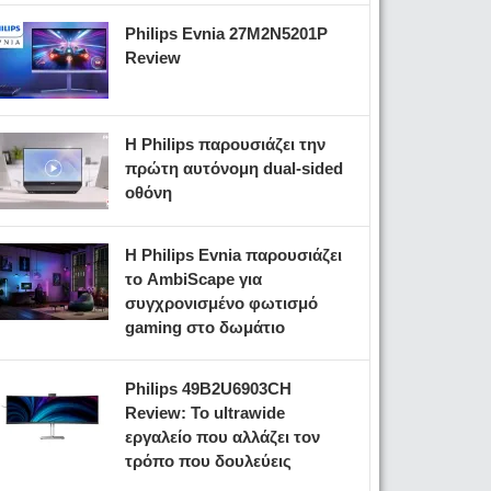
Philips Evnia 27M2N5201P
Review
Η Philips παρουσιάζει την
πρώτη αυτόνομη dual-sided
οθόνη
Η Philips Evnia παρουσιάζει
το AmbiScape για
συγχρονισμένο φωτισμό
gaming στο δωμάτιο
Philips 49B2U6903CH
Review: Το ultrawide
εργαλείο που αλλάζει τον
τρόπο που δουλεύεις