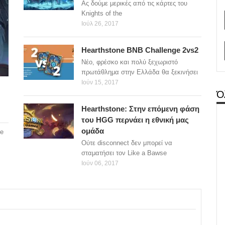
Ας δούμε μερικές από τις κάρτες του
Knights of the
Ιούλ 26, 2017
Hearthstone BNB Challenge 2vs2
Νέο, φρέσκο και πολύ ξεχωριστό
πρωτάθλημα στην Ελλάδα θα ξεκινήσει
Ιούν 15, 2017
Ό
Hearthstone: Στην επόμενη φάση
του HGG περνάει η εθνική μας
ομάδα
he
Ούτε disconnect δεν μπορεί να
σταματήσει τον Like a Bawse
Ιούν 06, 2017