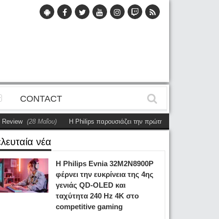
CONTACT
iew
(28 Μαΐου)
Η Philips παρουσιάζει την πρώτη αυτόνομη dual-sided ο
ελευταία νέα
Η Philips Evnia 32M2N8900P
φέρνει την ευκρίνεια της 4ης
γενιάς QD-OLED και
ταχύτητα 240 Hz 4K στο
competitive gaming