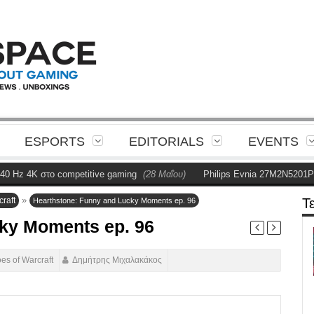
ESPORTS
EDITORIALS
EVENTS
z 4K στο competitive gaming
(28 Μαΐου)
Philips Evnia 27M2N5201P Rev
»
raft
Τ
Hearthstone: Funny and Lucky Moments ep. 96
ky Moments ep. 96
es of Warcraft
Δημήτρης Μιχαλακάκος