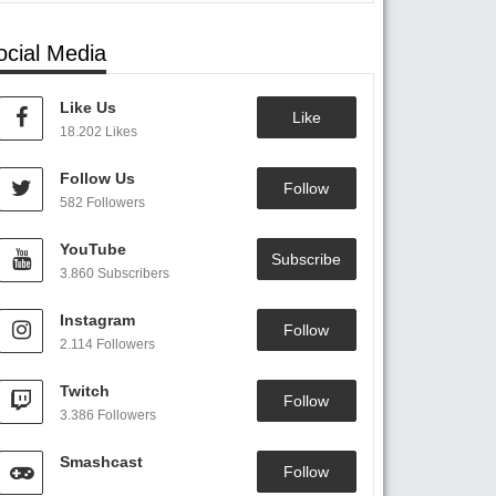
ocial Media
Like Us
Like
18.202 Likes
Follow Us
Follow
582 Followers
YouTube
Subscribe
3.860 Subscribers
Instagram
Follow
2.114 Followers
Twitch
Follow
3.386 Followers
Smashcast
Follow