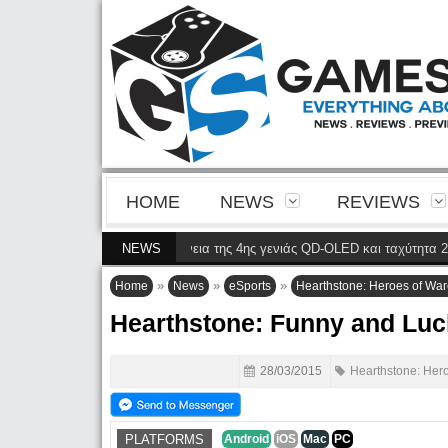
HOME
NEWS
REVIEWS
2M2N8900P φέρνει την ευκρίνεια της 4ης γενιάς QD-OLED και ταχύτητα 240 H
NEWS
»
»
»
Home
News
eSports
Hearthstone: Heroes of Warc
Hearthstone: Funny and Luc
28/03/2015
Hearthstone: Hero
PLATFORMS
Android
iOS
Mac
PC