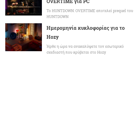
OVERTIME για PC
Το HUNTDOWN: OVERTIME αποτελεί prequel του
HUNTDOWN
Ημερομηνία κυκλοφορίας για το
Hozy
Ήρθε η ώρα να ανακαλύψετε τον εσωτερικό
σχεδιαστή που κρύβεται στο Hozy