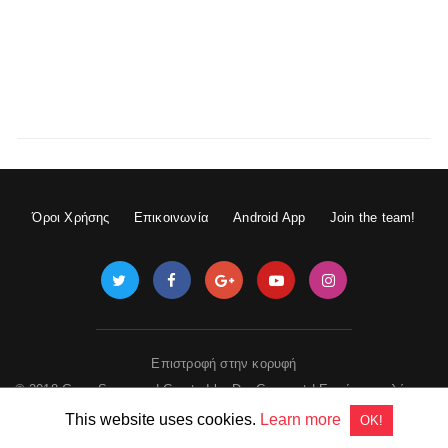
Όροι Χρήσης
Επικοινωνία
Android App
Join the team!
Επιστροφή στην κορυφή
© 2018 GameSpace.gr | Created by
DevGuru.net
|
Εμφάνιση πλήρους
έκδοσης
This website uses cookies.
Learn more
OK!