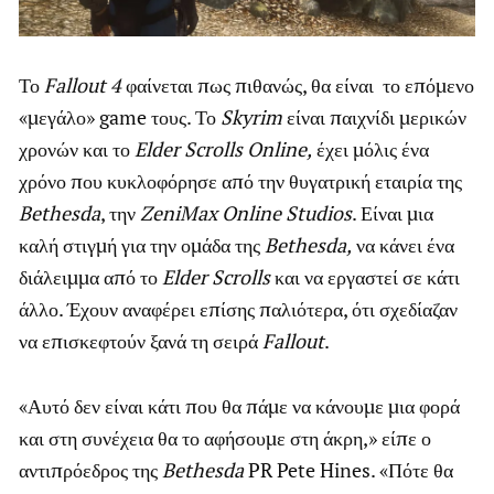
Το
Fallout 4
φαίνεται πως πιθανώς, θα είναι το επόμενο
«μεγάλο» game τους. Το
Skyrim
είναι παιχνίδι μερικών
χρονών και το
Elder Scrolls Online,
έχει μόλις ένα
χρόνο που κυκλοφόρησε από την θυγατρική εταιρία της
Bethesda
, την
ZeniMax Online Studios
. Είναι μια
καλή στιγμή για την ομάδα της
Bethesda,
να κάνει ένα
διάλειμμα από το
Elder Scrolls
και να εργαστεί σε κάτι
άλλο. Έχουν αναφέρει επίσης παλιότερα, ότι σχεδίαζαν
να επισκεφτούν ξανά τη σειρά
Fallout
.
«Αυτό δεν είναι κάτι που θα πάμε να κάνουμε μια φορά
και στη συνέχεια θα το αφήσουμε στη άκρη,» είπε ο
αντιπρόεδρος της
Bethesda
PR Pete Hines. «Πότε θα