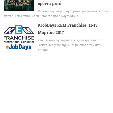
χρόνια μετά
Επικεφαλής στην όλη δημιουργία του παιχνιδιού
ήταν ο Ken Levine, υπεύθυνος για μια άλλη διάσημη…
#JobDays KEM Franchise, 11-13
Μαρτίου 2017
Στο πλαίσιο της στρατηγικής συνεργασίας του
Skywalker.gr με την ΚΕΜ με σκοπό την από
κοινού…