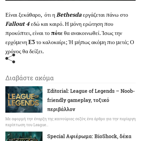
Είναι ξεκάθαρο, ότι η
Bethesda
εργάζεται πάνω στο
Fallout 4
εδώ και καιρό. Η μόνη ερώτηση που
προκύπτει, είναι το
πότε
θα ανακοινωθεί. Ίσως την
ερχόμενη
E3
το καλοκαίρι; Ή μήπως ακόμη πιο μετά; Ο
χρόνος θα δείξει.
Διαβάστε ακόμα
Editorial: League of Legends – Noob-
friendly gameplay, τοξικό
περιβάλλον
Με αφορμή την έναρξη της καινούριας σεζόν, ένα άρθρο για την περίεργη
περίπτωση του League…
Special Αφιέρωμα: BioShock, δέκα