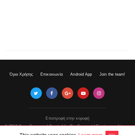
Όροι Χρήσης
Επικοινωνία
Android App
Join the team!
Επιστροφή στην κορυφή
© 2018 GameSpace.gr | Created by
DevGuru.net
|
Εμφάνιση πλήρους
έκδοσης