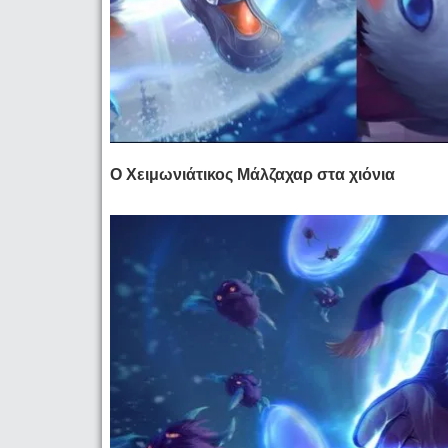
Ο Χειμωνιάτικος Μάλζαχαρ στα χιόνια