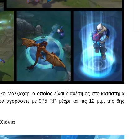
τικο Μάλζαχαρ, ο οποίος είναι διαθέσιμος στο κατάστημα
ον αγοράσετε με 975 RP μέχρι και τις 12 μ.μ. της 6ης
Χιόνια