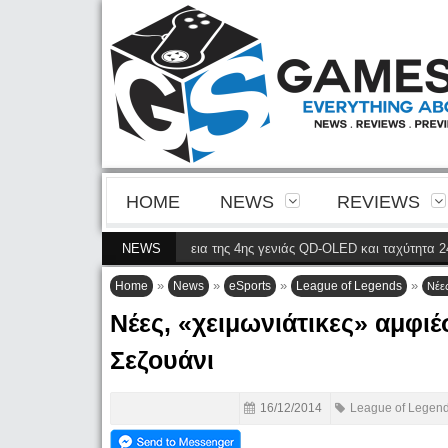
HOME
NEWS
REVIEWS
ρνει την ευκρίνεια της 4ης γενιάς QD-OLED και ταχύτητα 240 Hz 4K στο com
NEWS
»
»
»
»
Home
News
eSports
League of Legends
Νέες
Νέες, «χειμωνιάτικες» αμφιέ
Σεζουάνι
16/12/2014
League of Legen