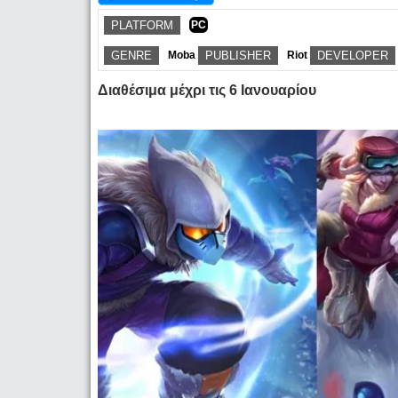
PLATFORM
PC
GENRE
Moba
PUBLISHER
Riot
DEVELOPER
Διαθέσιμα μέχρι τις 6 Ιανουαρίου