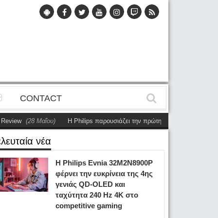
CONTACT
ου)
Η Philips παρουσιάζει την πρώτη αυτόνομη dual-sided οθόνη
(28 Μαΐ
ελευταία νέα
Η Philips Evnia 32M2N8900P
φέρνει την ευκρίνεια της 4ης
γενιάς QD-OLED και
ταχύτητα 240 Hz 4K στο
competitive gaming