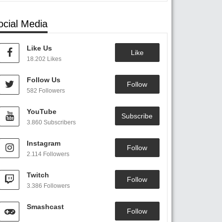
ocial Media
Like Us
Like
18.202 Likes
Follow Us
Follow
582 Followers
YouTube
Subscribe
3.860 Subscribers
Instagram
Follow
2.114 Followers
Twitch
Follow
3.386 Followers
Smashcast
Follow