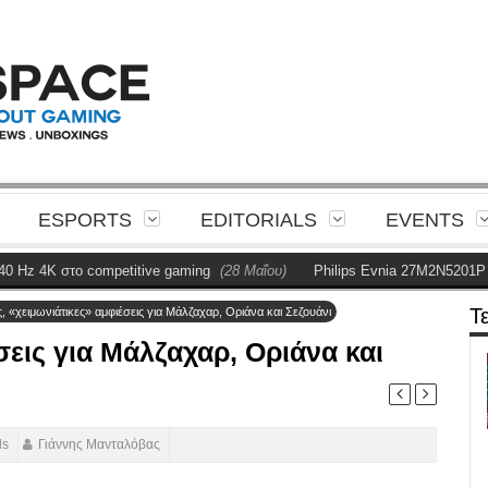
ESPORTS
EDITORIALS
EVENTS
petitive gaming
(28 Μαΐου)
Philips Evnia 27M2N5201P Review
(28 Μαΐ
Τ
, «χειμωνιάτικες» αμφιέσεις για Μάλζαχαρ, Οριάνα και Σεζουάνι
σεις για Μάλζαχαρ, Οριάνα και
ds
Γιάννης Μανταλόβας