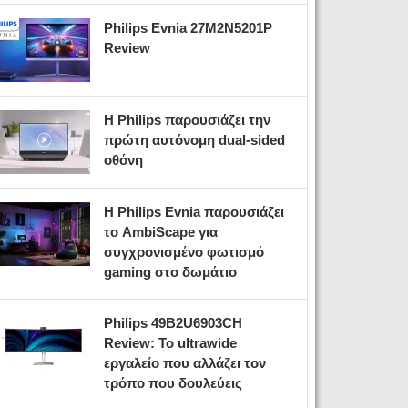
Philips Evnia 27M2N5201P
Review
Η Philips παρουσιάζει την
πρώτη αυτόνομη dual-sided
οθόνη
Η Philips Evnia παρουσιάζει
το AmbiScape για
συγχρονισμένο φωτισμό
gaming στο δωμάτιο
Philips 49B2U6903CH
Review: Το ultrawide
εργαλείο που αλλάζει τον
τρόπο που δουλεύεις