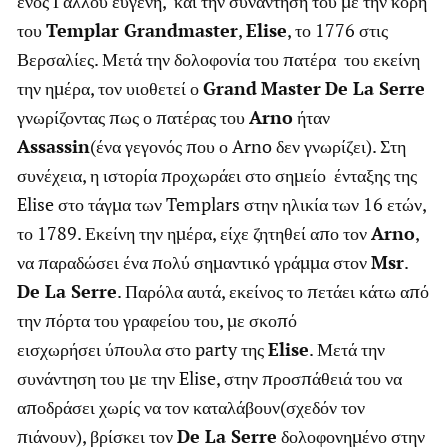
ενός Γάλλου ευγενή, και την συνάντηση του με την κόρη
του
Templar Grandmaster
,
Elise
, το 1776 στις
Βερσαλίες. Μετά την δολοφονία του πατέρα του εκείνη
την ημέρα, τον υιοθετεί ο
Grand
Master
De La Serre
γνωρίζοντας πως ο πατέρας του
Arno
ήταν
Assassin
(ένα γεγονός που ο Arno δεν γνωρίζει). Στη
συνέχεια, η ιστορία προχωράει στο σημείο ένταξης της
Elise στο τάγμα των Templars στην ηλικία των 16 ετών,
το 1789. Εκείνη την ημέρα, είχε ζητηθεί απο τον
Arno
,
να παραδώσει ένα πολύ σημαντικό γράμμα στον
Msr
.
De La Serre
. Παρόλα αυτά, εκείνος το πετάει κάτω από
την πόρτα του γραφείου του, με σκοπό
εισχωρήσει ύπουλα στο party της
Elise
. Μετά την
συνάντηση του με την Elise, στην προσπάθειά του να
αποδράσει χωρίς να τον καταλάβουν(σχεδόν τον
πιάνουν), βρίσκει τον
De La Serre
δολοφονημένο στην