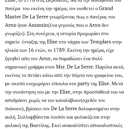
πατέρα του εκείνη την ημέρα, τον υιοθετεί ο Grand
Master De La Serre γνωρίζοντας πως ο πατέρας του
Arno ήταν Assassin(ένα γεγονός που ο Arno δεν
γνωρίζει). Στη συνέχεια, η ιστορία προχωράει στο
σημείο ένταξης της Elise στο τάγμα των Templars στην
ηλικία των 16 ετών, το 1789. Εκείνη την ημέρα, είχε
ζητηθεί απο τον Arno, να παραδώσει ένα πολύ
σημαντικό γράμμα στον Msr. De La Serre. Παρόλα αυτά,
εκείνος το πετάει κάτω από την πόρτα του γραφείου του,
με σκοπό εισχωρήσει ύπουλα στο party της Elise. Μετά
την συνάντηση του με την Elise, στην προσπάθειά του να
αποδράσει χωρίς να τον καταλάβουν(σχεδόν τον
πιάνουν), βρίσκει τον De La Serre δολοφονημένο στην
αυλή. Συλλαμβάνεται λοιπόν και φυλακίζεται στην
φυλακή της Βαστίλης. Εκεί ανακαλύπτει αποκαλυπτικές