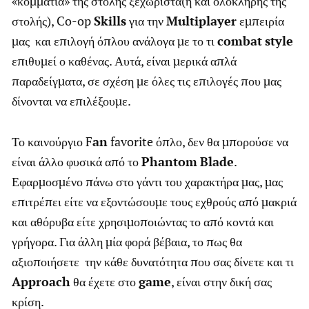
«κομμάτια» της στολής ξεχωριστά(ή και ολόκληρης της
στολής), Co-op
Skills
για την
Multiplayer
εμπειρία
μας και επιλογή όπλου ανάλογα με το τι
combat
style
επιθυμεί ο καθένας. Αυτά, είναι μερικά απλά
παραδείγματα, σε σχέση με όλες τις επιλογές που μας
δίνονται να επιλέξουμε.
Το καινούργιο F
an
favorite όπλο, δεν θα μπορούσε να
είναι άλλο φυσικά από το
Phantom
Blade
.
Εφαρμοσμένο πάνω στο γάντι του χαρακτήρα μας, μας
επιτρέπει είτε να εξοντώσουμε τους εχθρούς από μακριά
και αθόρυβα είτε χρησιμοποιώντας το από κοντά και
γρήγορα. Για άλλη μία φορά βέβαια, το πως θα
αξιοποιήσετε την κάθε δυνατότητα που σας δίνετε και τι
Approach
θα έχετε στο
game
, είναι στην δική σας
κρίση.