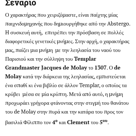
Σενάριο
Ο χαρακτήρας που χειριζόμαστε, είναι παίχτης μίας
παιχνιδομηχανής που δημιουργήθηκε από την Abstergo.
H συσκευή αυτή, επιτρέπει την πρόσβαση σε πολλές
διαφορετικές γενετικές μνήμες. Στην αρχή, ο χαρακτήρας
μας, παίζει μια μνήμη με την λεηλασία του ναού του
Παρισιού και την σύλληψη του
Templar
Grandmaster Jacques de Molay
το
1307
. Ο
de
Molay
κατά την διάρκεια της λεηλασίας, εμπιστεύεται
ένα σπαθί κι ένα βιβλίο σε άλλον Templar, ο οποίος τα
κρύβει μέσα σε μία κρύπτη. Μετά από αυτό, η μνήμη
προχωράει γρήγορα φτάνοντας στην στιγμή του θανάτου
του de Molay στην πυρά και την κατάρα του προς τον
ο
ου
βασιλιά Φίλιππο τον
4
και
Clement
του
5
.