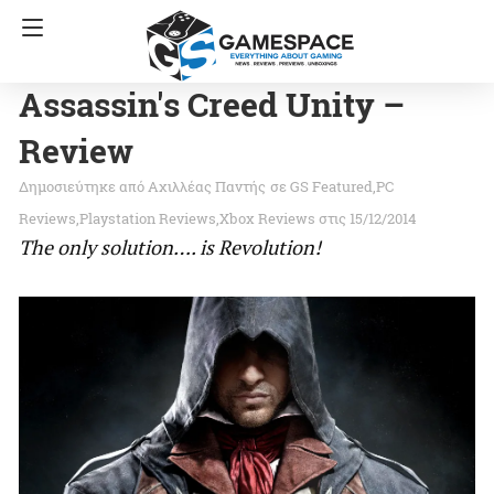
Assassin's Creed Unity –
Review
Αχιλλέας Παντής
σε
GS Featured
PC
Reviews
Playstation Reviews
Xbox Reviews
στις 15/12/2014
The only solution…. is Revolution!