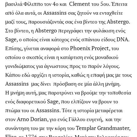
βασιλιά Φίλιππο τον 4ο και Clement του 5ου. Έπειτα
από όλα αυτά, οι Assassins σας ζητούν να ενταχθείτε
μαζί τους, παρουσιάζοντάς σας ένα βίντεο της Abstergo.
Στο βίντεο, η Abstergo περιγράφει την φυλάκιση ενός
Sage, ο οποίος είναι κάτοχος ενός σπάνιου είδους DNA.
Επίσης, γίνεται αναφορά στο Phoenix Project, του
οποίου ο σκοπός είναι η κατάρτιση ενός μοναδικού
γονιδιώματος για άγνωστους προς το παρόν λόγους.
Κάπου εδώ αρχίζει η ιστορία, καθώς η επαφή μας με τους
Assassins μας δίνει πρόσβαση σε μία άλλη μνήμη.
Η μνήμη αυτή, μας παροτρύνει να βρούμε την τοποθεσία
ενός διαφορετικού Sage, που ελπίζουν να βρουν το
πτώμα του οι Assassins. Τότε η ιστορία μεταφέρεται
στον Arno Dorian, γιο ενός Γάλλου ευγενή, και την
συνάντηση του με την κόρη του Templar Grandmaster,
Elise, το 1776 στις Βερσαλίες. Μετά την δολοφονία του