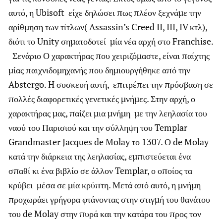
αυτό, η Ubisoft είχε δηλώσει πως πλέον ξεχνάμε την
αρίθμηση των τίτλων( Assassin’s Creed II, III, IV κτλ),
διότι το Unity σηματοδοτεί μία νέα αρχή στο Franchise.
Σενάριο Ο χαρακτήρας που χειριζόμαστε, είναι παίχτης
μίας παιχνιδομηχανής που δημιουργήθηκε από την
Abstergo. H συσκευή αυτή, επιτρέπει την πρόσβαση σε
πολλές διαφορετικές γενετικές μνήμες. Στην αρχή, ο
χαρακτήρας μας, παίζει μια μνήμη με την λεηλασία του
ναού του Παρισιού και την σύλληψη του Templar
Grandmaster Jacques de Molay το 1307. Ο de Molay
κατά την διάρκεια της λεηλασίας, εμπιστεύεται ένα
σπαθί κι ένα βιβλίο σε άλλον Templar, ο οποίος τα
κρύβει μέσα σε μία κρύπτη. Μετά από αυτό, η μνήμη
προχωράει γρήγορα φτάνοντας στην στιγμή του θανάτου
του de Molay στην πυρά και την κατάρα του προς τον