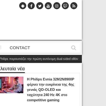
CONTACT
αρουσιάζει την πρώτη αυτόνομη dual-sided οθόνη
(28 Μαΐου)
Η Philips 
ελευταία νέα
Η Philips Evnia 32M2N8900P
φέρνει την ευκρίνεια της 4ης
γενιάς QD-OLED και
ταχύτητα 240 Hz 4K στο
competitive gaming