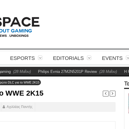
ESPORTS
EDITORIALS
EVENTS
28 Μαΐου)
Philips Evnia 27M2N5201P Review
(28 Μαΐου)
Η Philips π
Τ
πρώτο DLC για το WWE 2K15
 το WWE 2K15
Αχιλλέας Παντής