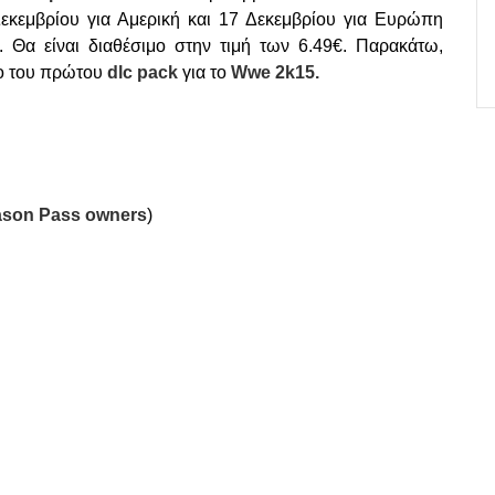
Δεκεμβρίου για Αμερική και 17 Δεκεμβρίου για Ευρώπη
. Θα είναι διαθέσιμο στην τιμή των 6.49€. Παρακάτω,
νο του πρώτου
dlc
pack
για το
Wwe 2
k15.
ason
Pass
owners
)