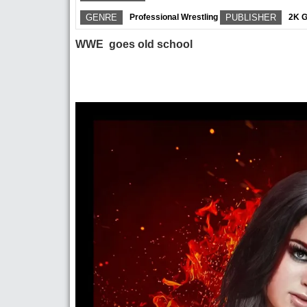
GENRE
Professional Wrestling
PUBLISHER
2K 
WWE goes old school