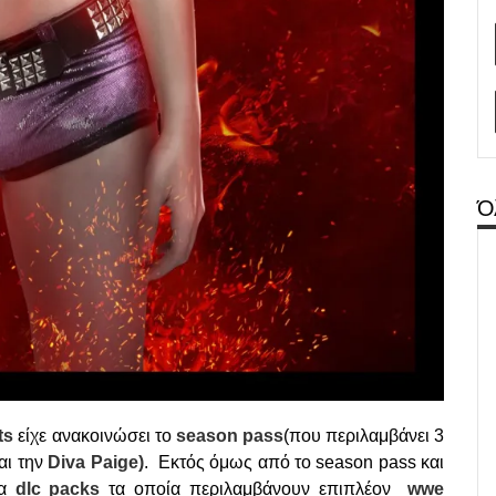
Ό
ts
είχε ανακοινώσει το
season
pass
(που περιλαμβάνει 3
αι την
Diva
Paige)
. Εκτός όμως από το season pass και
ια
dlc
packs
τα οποία περιλαμβάνουν επιπλέον
wwe