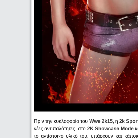
Πριν την κυκλοφορία του
Wwe 2
k15,
η
2
k
Spor
νέες αντιπαλότητες στο
2
K
Showcase
Mode
κ
το αντίστοιχο υλικό του, υπάρχουν και κάπο