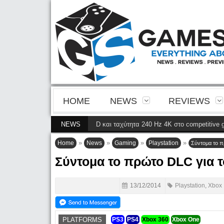
HOME
NEWS
REVIEWS
 της 4ης γενιάς QD-OLED και ταχύτητα 240 Hz 4K στο competitive gaming
NEWS
(
»
»
»
»
Home
News
Gaming
Playstation
Σύντομα το 
Σύντομα το πρώτο DLC για
13/12/2014
Playstation
,
Xbox
PLATFORMS
PS3
PS4
Xbox 360
Xbox One