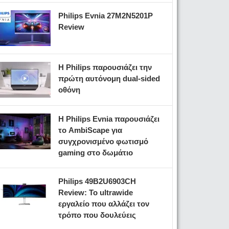
Philips Evnia 27M2N5201P
Review
Η Philips παρουσιάζει την
πρώτη αυτόνομη dual-sided
οθόνη
Η Philips Evnia παρουσιάζει
το AmbiScape για
συγχρονισμένο φωτισμό
gaming στο δωμάτιο
Philips 49B2U6903CH
Review: Το ultrawide
εργαλείο που αλλάζει τον
τρόπο που δουλεύεις