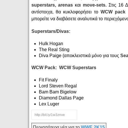
superstars,
arenas
και
move-
sets.
Στις 16 
αντίστοιχα, θα κυκλοφορήσει το
WCW
pack
μπορείτε να διαβάσετε αναλυτικά το περιεχόμε
Superstars/Divas:
Hulk Hogan
The Real Sting
Diva Paige (αποκλειστικά μόνο για τους
Se
WCW Pack: WCW Superstars
Fit Finaly
Lord Steven Regal
Bam Bam Bigelow
Diamond Dallas Page
Lex Luger
Περισσότερα νέα για το
WWE 2K15