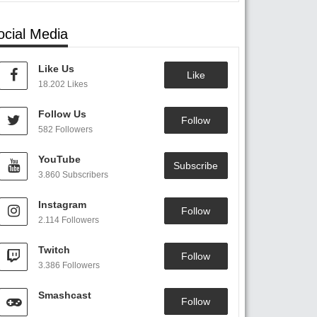
ocial Media
Like Us
Like
18.202 Likes
Follow Us
Follow
582 Followers
YouTube
Subscribe
3.860 Subscribers
Instagram
Follow
2.114 Followers
Twitch
Follow
3.386 Followers
Smashcast
Follow