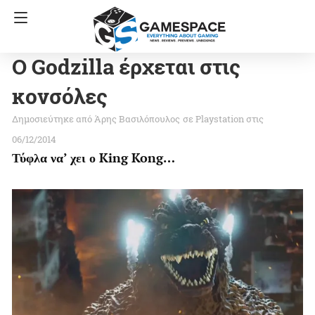
Ο Godzilla έρχεται στις
κονσόλες
Άρης Βασιλόπουλος
σε
Playstation
στις
06/12/2014
Τύφλα να’ χει ο King Kong…