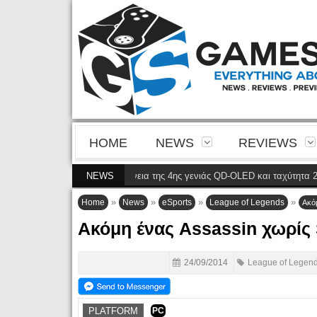
HOME
NEWS
REVIEWS
2N8900P φέρνει την ευκρίνεια της 4ης γενιάς QD-OLED και ταχύτητα 240 Hz
NEWS
»
»
»
»
Home
News
eSports
League of Legends
Ακόμ
Ακόμη ένας Assassin χωρίς 
24/09/2014
League of Legen
PLATFORM
PC