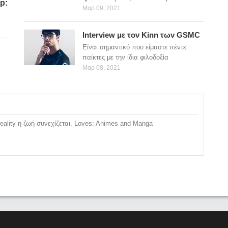
p:
Μαρ 09, 2021
Interview με τον Kinn των GSMC
Eίναι σημαντικό που είμαστε πέντε
παίκτες με την ίδια φιλοδοξία
Μαρ 08, 2021
 reality η ζωή συνεχίζεται. Loves: Animes and Manga