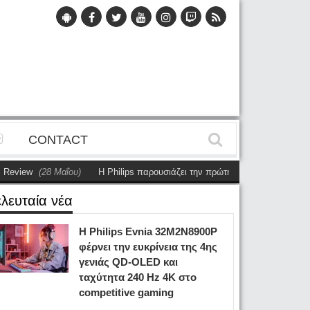
CONTACT
ew
(28 Μαΐου)
Η Philips παρουσιάζει την πρώτη αυτόνομη dual-sided οθό
ελευταία νέα
Η Philips Evnia 32M2N8900P
φέρνει την ευκρίνεια της 4ης
γενιάς QD-OLED και
ταχύτητα 240 Hz 4K στο
competitive gaming