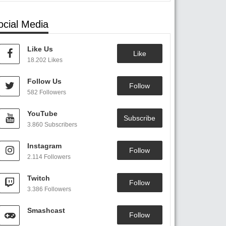
ocial Media
Like Us
Like
18.202 Likes
Follow Us
Follow
582 Followers
YouTube
Subscribe
3.860 Subscribers
Instagram
Follow
2.114 Followers
Twitch
Follow
3.386 Followers
Smashcast
Follow