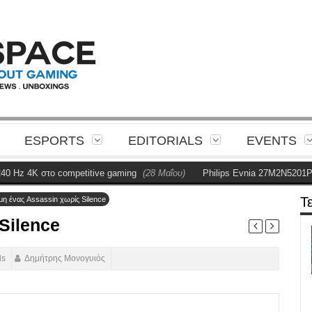
ESPORTS
EDITORIALS
EVENTS
 4K στο competitive gaming
(28 Μαΐου)
Philips Evnia 27M2N5201P Revi
Τ
η ένας Assassin χωρίς Silence
Silence
ds
Δημήτρης Μονογυιός