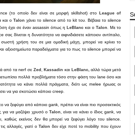
nce (το οποίο δεν είναι σε μορφή skillshot) στο
League
of
S
 και ο
Talon
χάνει το silence από το kit του. Βέβαια το silence
όση έχει σε έναν assassin όπως η
LeBlanc
και ο
Talon
. Με το
ce σας δίνεται η δυνατότητα να αιφνιδιάσετε κάποιον αντίπαλο,
 σωστή χρήση του σε μια ομαδική μάχη, μπορεί να κρίνει το
ναι αξιοσημείωτα παραδείγματα για το πως το silence μπορεί να
τά από τα nerf σε
Zed
,
Kassadin
και
LeBlanc,
αλλά τώρα μετά
τιμετωπίσει πολλά προβλήματα τόσο στην φάση του lane όσο και
νατότητα να κάνει πολλά πράγματα, διότι ως melee ήρωας οι
σει να για σκοτώσει κάποιο creep.
πο να ξεφύγει από κάποιο gank, πρέπει να είναι πιο προσεκτικός
ς για να μαζέψει χρυσό ο
Talon
, είναι να κάνει ο ίδιος gank, να
ει, καθώς εκείνος δεν θα μπορεί να ξεφύγει λόγο του silence.
ις αλλαγές, γιατί ο
Talon
δεν είχε ποτέ το mobility που έχουν