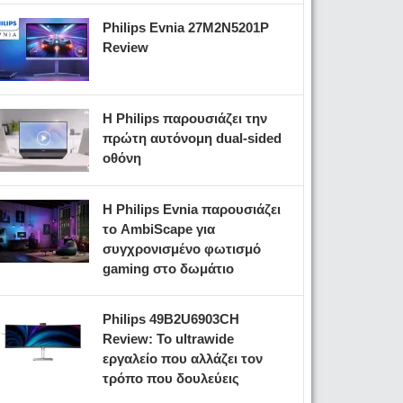
Philips Evnia 27M2N5201P
Review
Η Philips παρουσιάζει την
πρώτη αυτόνομη dual-sided
οθόνη
Η Philips Evnia παρουσιάζει
το AmbiScape για
συγχρονισμένο φωτισμό
gaming στο δωμάτιο
Philips 49B2U6903CH
Review: Το ultrawide
εργαλείο που αλλάζει τον
τρόπο που δουλεύεις