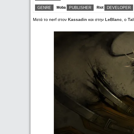
GENRE
Moba
PUBLISHER
Riot
DEVELOPER
Μετά το nerf στον
Kassadin
και στην
LeBlanc
, ο
Ta