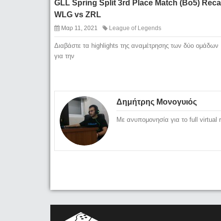
GLL Spring Split 3rd Place Match (Bo5) Reca
WLG vs ZRL
Μαρ 11, 2021
League of Legends
Διαβάστε τα highlights της αναμέτρησης των δύο ομάδων
για την
Δημήτρης Μονογυιός
Με ανυπομονησία για το full virtual