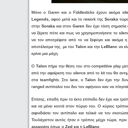
Μόνο ο Garen και ο Fiddlesticks έχουν ακόμα sile
Legends,
αφού μετά και το rework της
Soraka
τώρα
στην
Soraka
και στον
Garen
δεν έχει τόση σημασία 
να ξέρετε πότε και πως να χρησιμοποιήσετε το silen
να τον αποτρέψετε από το να ξεφύγει και ακόμα η
αποτέλεσμα της, με τον
Talon
και την
LeBlanc
να εί
κρίνει μια μάχη.
Ο
Talon
πήρε την θέση του στο competitive play με
από την αφαίρεση του silence από το kit του θα αν
στα teamfights. Στο lane, ο
Talon
δεν έχει την δυ
ranged αντίπαλοι του δεν τον αφήνουν καν να πλησιά
Επίσης, επειδή πριν το έκτο επίπεδο δεν έχει και τρό
και να μένει κοντά στον πύργο του. Ο κύριος τρόπο
αιφνιδιάσει τον αντίπαλο και τελικά να τον σκοτώσ
Τουλάχιστον αυτός ήταν ο τρόπος μέχρι τώρα, πριν τ
assassins όπως ο
Zed
και η
LeBlanc
.