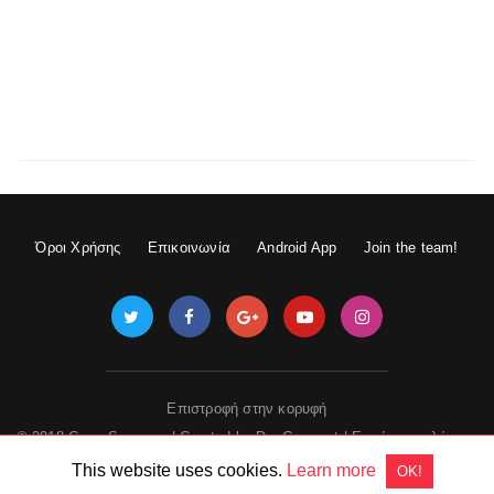
Όροι Χρήσης
Επικοινωνία
Android App
Join the team!
Επιστροφή στην κορυφή
© 2018 GameSpace.gr | Created by
DevGuru.net
|
Εμφάνιση πλήρους
έκδοσης
This website uses cookies.
Learn more
OK!