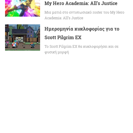
My Hero Academia: All’s Justice
Μια ματιά στο εντυπωσιακό roster του My Hero
Academia: All’s Justice
Ημερομηνία κυκλοφορίας για το
Scott Pilgrim EX
Το Scott Pilgrim EX θα κυκλοφορήσει και σε
φυσική μορφή