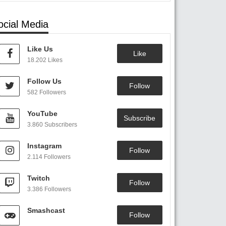
ocial Media
Like Us
Like
18.202 Likes
Follow Us
Follow
582 Followers
YouTube
Subscribe
3.860 Subscribers
Instagram
Follow
2.114 Followers
Twitch
Follow
3.386 Followers
Smashcast
Follow