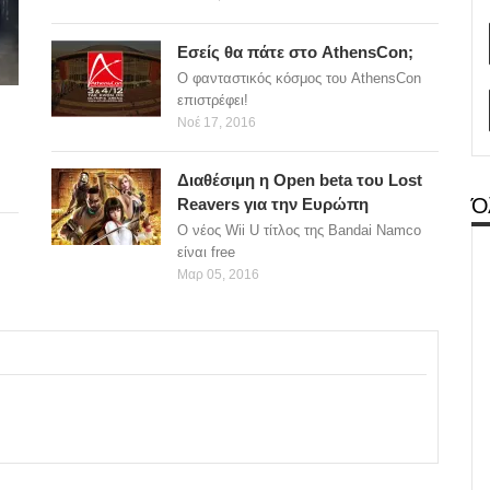
Εσείς θα πάτε στο AthensCon;
O φανταστικός κόσμος του AthensCon
επιστρέφει!
Νοέ 17, 2016
Διαθέσιμη η Οpen beta του Lost
Ό
Reavers για την Ευρώπη
Ο νέος Wii U τίτλος της Bandai Namco
είναι free
Μαρ 05, 2016