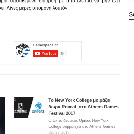
αμία υποτιθέμενη διαρροή με αποτέλεσμα να μην έχει
σει. Λίγες μέρες υπομονή λοιπόν.
S
Το New York College μοιράζει
δώρα Roccat, στο Athens Games
Festival 2017
O Εκπαιδευτικός Όμιλος New York
College συμμετέχει στο Athens Games
Οκτ 28, 2017