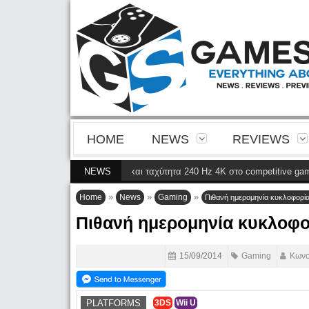
HOME
NEWS
REVIEWS
ια της 4ης γενιάς QD-OLED και ταχύτητα 240 Hz 4K στο competitive gaming
NEWS
»
»
»
Home
News
Gaming
Πιθανή ημερομηνία κυκλοφορία
Πιθανή ημερομηνία κυκλοφο
15/09/2014
Gaming
Κωνσ
PLATFORMS
3DS
Wii U