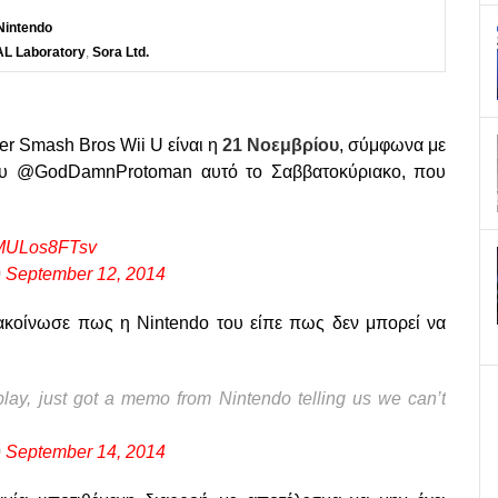
Nintendo
L Laboratory
,
Sora Ltd.
er Smash Bros Wii U είναι η
21 Νοεμβρίου
, σύμφωνα με
 του @GodDamnProtoman αυτό το Σαββατοκύριακο, που
m/MULos8FTsv
)
September 12, 2014
ακοίνωσε πως η Nintendo του είπε πως δεν μπορεί να
ay, just got a memo from Nintendo telling us we can’t
)
September 14, 2014