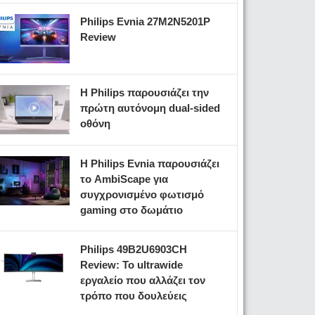
Philips Evnia 27M2N5201P
Review
Η Philips παρουσιάζει την
πρώτη αυτόνομη dual-sided
οθόνη
Η Philips Evnia παρουσιάζει
το AmbiScape για
συγχρονισμένο φωτισμό
gaming στο δωμάτιο
Philips 49B2U6903CH
Review: Το ultrawide
εργαλείο που αλλάζει τον
τρόπο που δουλεύεις