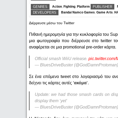
GENRES
Action
,
Fighting
,
Platform
PUBLISHER
DEVELOPERS
Bandai Namco Games
,
Game Arts
,
HA
Διέρρευσε μέσω του Twitter
Πιθανή ημερομηνία για την κυκλοφορία του Sup
μια φωτογραφία που διέρρευσε στο twitter
αναφέρεται σε μια promotional pre-order κάρτα.
Official smash WiiU release.
pic.twitter.co
— BluesDriveBuster (@GodDamnProtoman
Σε ένα επόμενο tweet στο λογαριασμό του αν
δείχνει τις κάρτες αυτές ‘
ακόμα
‘.
Update: we had those smash cards on displ
display them ‘yet’
— BluesDriveBuster (@GodDamnProtoman