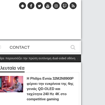
CONTACT
 παρουσιάζει την πρώτη αυτόνομη dual-sided οθόνη
(28 Μαΐου)
Η Philips
ελευταία νέα
Η Philips Evnia 32M2N8900P
φέρνει την ευκρίνεια της 4ης
γενιάς QD-OLED και
ταχύτητα 240 Hz 4K στο
competitive gaming