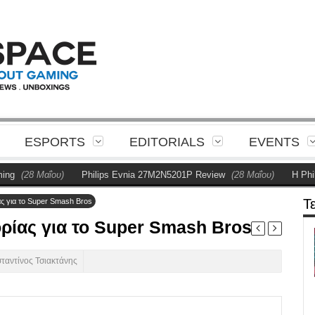
ESPORTS
EDITORIALS
EVENTS
(28 Μαΐου)
Philips Evnia 27M2N5201P Review
(28 Μαΐου)
Η Philips
Τ
ς για το Super Smash Bros
ρίας για το Super Smash Bros
ταντίνος Τσιακτάνης