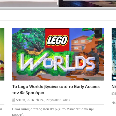
Το Lego Worlds βγαίνει από το Early Access
Νέ
τον Φεβρουάριο
Δεκ 25, 2016
PC
,
Playstation
,
Xbox
Νέ
με
Είναι αυτός ο τίτλος που θα ρίξει το Minecraft από την
κορυφή;