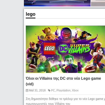
lego
Όλοι οι Villains της DC στο νέο Lego game
(vid)
Μαΐ 31, 2018
PC
,
Playstation
,
Xbox
Στη δημοσιότητα δόθηκε το τρέιλερ για το νέο Lego game 
πρωταγωνιστές τους Villains του