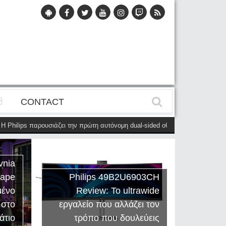
CONTACT
hilips παρουσιάζει την πρώτη αυτόνομη dual-sided οθόνη
(28 Μαΐου)
Η P
vnia
cape
Philips 49B2U6903CH
μένο
Review: Το ultrawide
Η Creat
 στο
εργαλείο που αλλάζει τον
Sound
άτιο
τρόπο που δουλεύεις