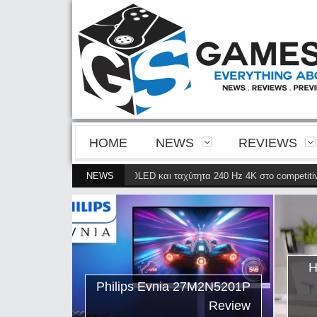
HOME
NEWS
REVIEWS
υκρίνεια της 4ης γενιάς QD-OLED και ταχύτητα 240 Hz 4K στο competitive g
NEWS
ips Evnia
ρνει την
ης γενιάς
ταχύτητα
Η
petitive
Philips Evnia 27M2N5201P
gaming
Review