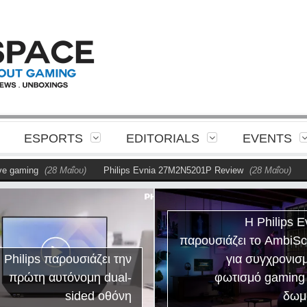
ESPORTS
EDITORIALS
EVENTS
aming
(28 Μαΐου)
Philips Evnia 27M2N5201P Review
(28 Μαΐου)
Η P
Η Philips E
παρουσιάζει το AmbiS
 Philips παρουσιάζει την
για συγχρονισ
πρώτη αυτόνομη dual-
φωτισμό gaming
sided οθόνη
δωμ