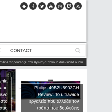
CONTACT
s παρουσιάζει την πρώτη αυτόνομη dual-sided οθόνη
(28 Μαΐου)
Η Phili
vnia
cape
Philips 49B2U6903CH
μένο
Review: Το ultrawide
Η Creat
 στο
εργαλείο που αλλάζει τον
Sound
άτιο
τρόπο που δουλεύεις