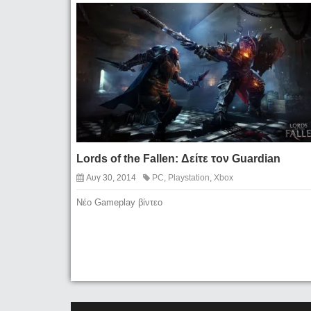
Lords of the Fallen: Δείτε τον Guardian
Αυγ 30, 2014
PC
,
Playstation
,
Xbox
Νέο Gameplay βίντεο