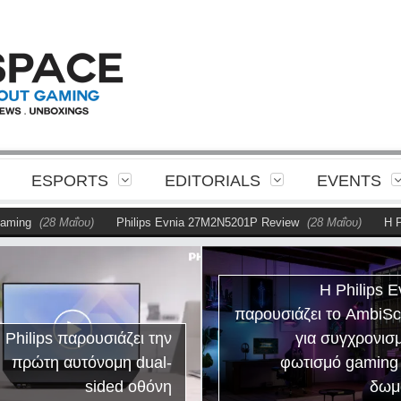
ESPORTS
EDITORIALS
EVENTS
g
(28 Μαΐου)
Philips Evnia 27M2N5201P Review
(28 Μαΐου)
Η Philip
Η Philips E
παρουσιάζει το AmbiS
 Philips παρουσιάζει την
για συγχρονισ
πρώτη αυτόνομη dual-
φωτισμό gaming
sided οθόνη
δωμ