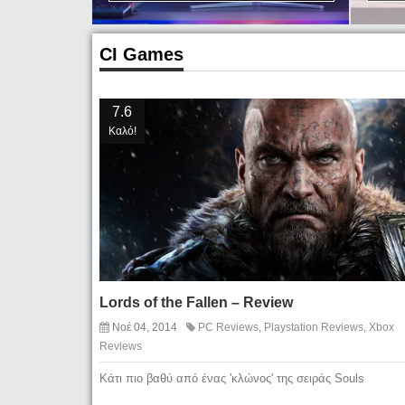
CI Games
7.6
Καλό!
Lords of the Fallen – Review
Νοέ 04, 2014
PC Reviews
,
Playstation Reviews
,
Xbox
Reviews
Κάτι πιο βαθύ από ένας 'κλώνος' της σειράς Souls