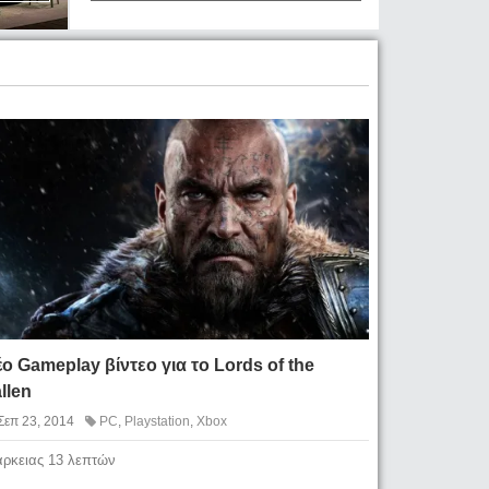
ο Gameplay βίντεο για το Lords of the
llen
Σεπ 23, 2014
PC
,
Playstation
,
Xbox
άρκειας 13 λεπτών