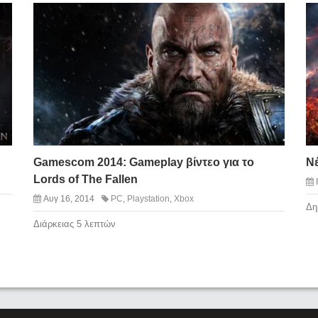
Gamescom 2014: Gameplay βίντεο για το
Νέ
Lords of The Fallen
Αυγ 16, 2014
PC
,
Playstation
,
Xbox
Δη
Διάρκειας 5 λεπτών