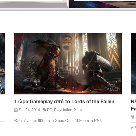
1 ώρα Gameplay από το Lords of the Fallen
Νέ
Fa
Σεπ 24, 2014
PC
,
Playstation
,
Xbox
Θα τρέχει σε 900p στο Xbox One, 1080p στο PS4
Δι