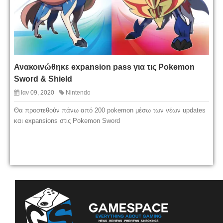
Ανακοινώθηκε expansion pass για τις Pokemon
Sword & Shield
Ιαν 09, 2020
Nintendo
Θα προστεθούν πάνω από 200 pokemon μέσω των νέων updates
και expansions στις Pokemon Sword