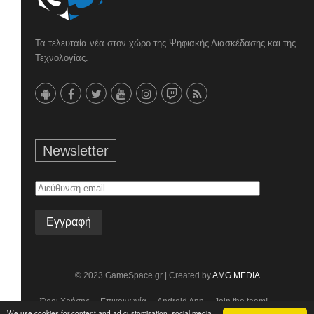
Τα τελευταία νέα στον χώρο της Ψηφιακής Διασκέδασης και της
Τεχνολογίας.
Newsletter
Διεύθυνση
email
© 2023 GameSpace.gr | Created by
AMG MEDIA
Όροι Χρήσης
Επικοινωνία
Android App
Join the team!
We use cookies for content and ad customisation, social media