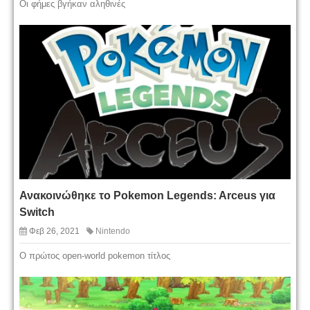
Οι φήμες βγήκαν αληθινές
Ανακοινώθηκε το Pokemon Legends: Arceus για
Switch
Φεβ 26, 2021
Nintendo
O πρώτος open-world pokemon τίτλος