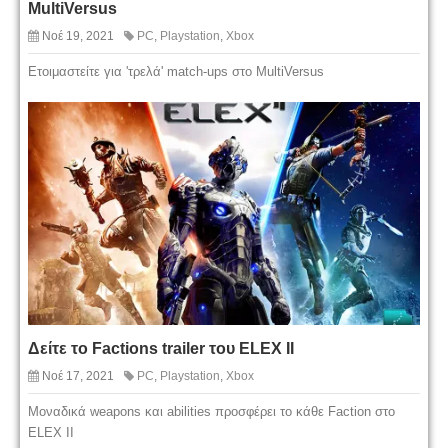
MultiVersus
Νοέ 19, 2021
PC
,
Playstation
,
Xbox
Ετοιμαστείτε για 'τρελά' match-ups στο MultiVersus
Δείτε το Factions trailer του ELEX II
Νοέ 17, 2021
PC
,
Playstation
,
Xbox
Μοναδικά weapons και abilities προσφέρει το κάθε Faction στο
ELEX II