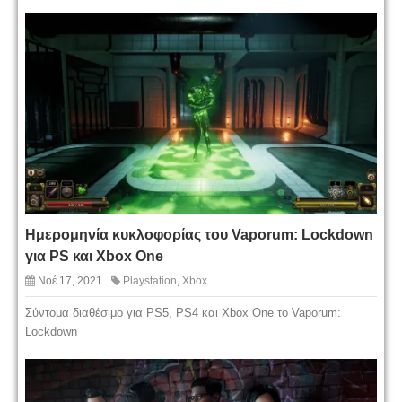
Ημερομηνία κυκλοφορίας του Vaporum: Lockdown
για PS και Xbox One
Νοέ 17, 2021
Playstation
,
Xbox
Σύντομα διαθέσιμο για PS5, PS4 και Xbox One το Vaporum:
Lockdown