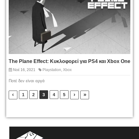
The Plane Effect: Κυκλοφορεί για PS4 και Xbox One
Νοέ 16, 2021
Playstation
,
Xbox
Ποτέ δεν είναι αργά
‹
›
»
1
2
3
4
5