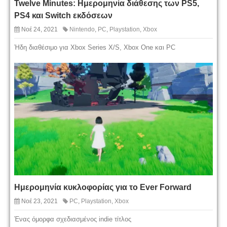
Twelve Minutes: Ημερομηνία διάθεσης των PS5,
PS4 και Switch εκδόσεων
Νοέ 24, 2021
Nintendo
,
PC
,
Playstation
,
Xbox
Ήδη διαθέσιμο για Xbox Series X/S, Xbox One και PC
Ημερομηνία κυκλοφορίας για το Ever Forward
Νοέ 23, 2021
PC
,
Playstation
,
Xbox
Ένας όμορφα σχεδιασμένος indie τίτλος