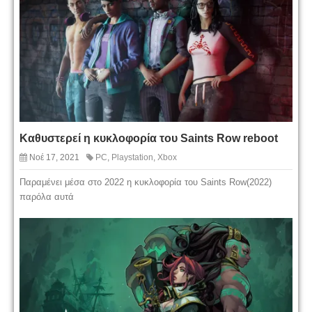
Καθυστερεί η κυκλοφορία του Saints Row reboot
Νοέ 17, 2021
PC
,
Playstation
,
Xbox
Παραμένει μέσα στο 2022 η κυκλοφορία του Saints Row(2022)
παρόλα αυτά