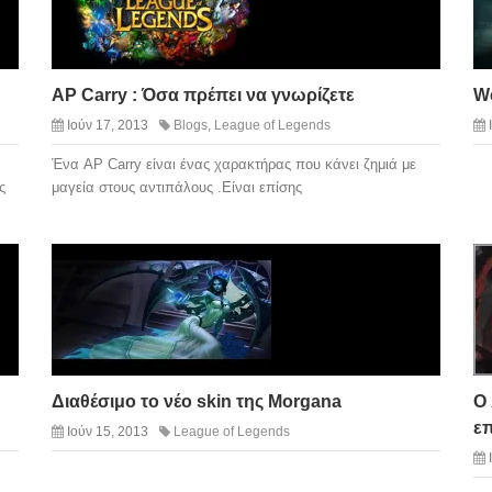
AP Carry : Όσα πρέπει να γνωρίζετε
We
Ιούν 17, 2013
Blogs
,
League of Legends
Ένα AP Carry είναι ένας χαρακτήρας που κάνει ζημιά με
ς
μαγεία στους αντιπάλους .Είναι επίσης
Διαθέσιμο το νέο skin της Morgana
Ο 
επ
Ιούν 15, 2013
League of Legends