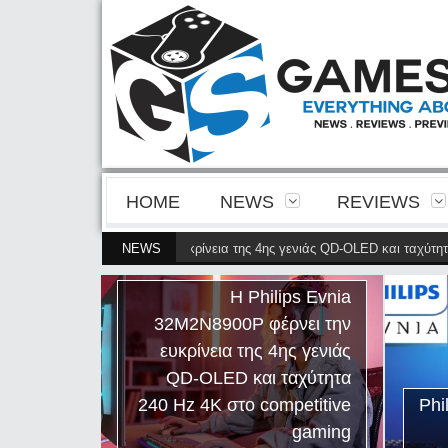
HOME
NEWS
REVIEWS
 32M2N8900P φέρνει την ευκρίνεια της 4ης γενιάς QD-OLED και ταχύτητα 240
NEWS
lips Evnia
ρνει την
4ης γενιάς
ταχύτητα
mpetitive
Philips Evnia 27M2N5201P
gaming
Review