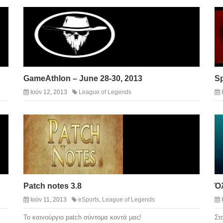
GameAthlon – June 28-30, 2013
S
Ιούν 12, 2013
League of Legends
Patch notes 3.8
Όλ
Ιούν 11, 2013
eSports
,
League of Legends
To καινούργιο patch σύντομα κοντά μας!
Στ