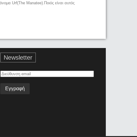
 όνομα Urf(The Manatee).Ποιός είναι αυτός
Newsletter
Διεύθυνση
email