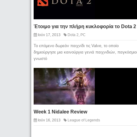
Έτοιμο για την πλήρη κυκλοφορία το Dota 2
Ιούν 17, 2013
Dota 2
,
PC
Το επόμενο δωρεάν παιχνίδι τις Valve, το οποίο
δημιούργησε μια καινούργια γενιά παιχνιδιών, παγκόσμιο
γνωστό
Week 1 Nidalee Review
Ιούν 16, 2013
League of Legends