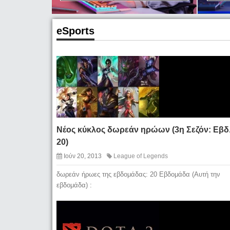
eSports
Nέος κύκλος δωρεάν ηρώων (3η Σεζόν: Εβδ
20)
Ιούν 20, 2013
League of Legends
δωρεάν ήρωες της εβδομάδας: 20 Εβδομάδα (Αυτή την
εβδομάδα) :