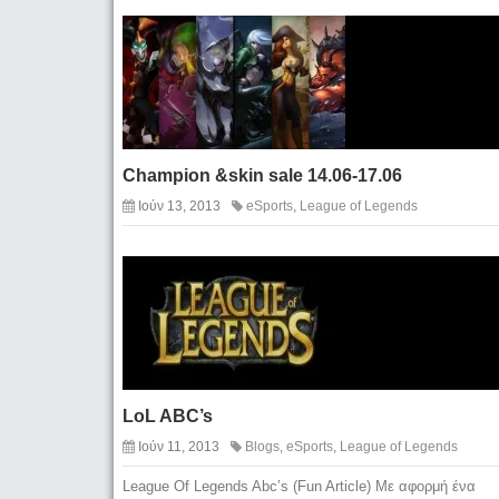
Champion &skin sale 14.06-17.06
Ιούν 13, 2013
eSports
,
League of Legends
LoL ABC’s
Ιούν 11, 2013
Blogs
,
eSports
,
League of Legends
League Of Legends Abc’s (Fun Article) Με αφορμή ένα