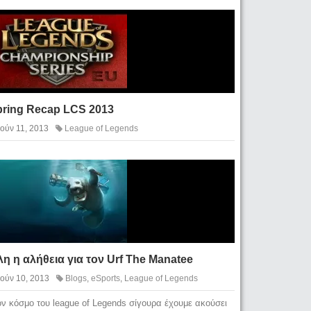
pring Recap LCS 2013
Ιούν 11, 2013
League of Legends
η η αλήθεια για τον Urf The Manatee
Ιούν 10, 2013
Blogs
,
eSports
,
League of Legends
ον κόσμο του league of Legends σίγουρα έχουμε ακούσει