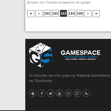
βιντεάκι στο Youtube αποφάσισα να γράψω
«
‹
›
»
181
182
183
184
185
Τα τελευταία νέα στον χώρο της Ψηφιακής Διασκέδασης 
της Τεχνολογίας.