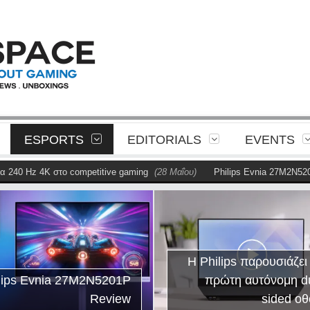
ESPORTS
EDITORIALS
EVENTS
 Hz 4K στο competitive gaming
(28 Μαΐου)
Philips Evnia 27M2N5201P R
Η Philips 
παρουσιάζει το AmbiS
Η Philips παρουσιάζει την
για συγχρονισ
πρώτη αυτόνομη dual-
φωτισμό gaming
sided οθόνη
δωμ