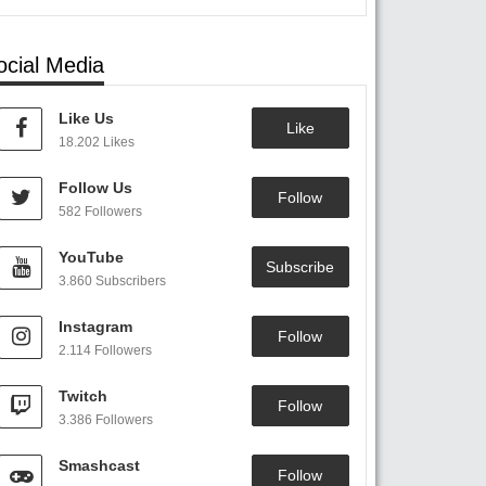
ocial Media
Like Us
Like
18.202 Likes
Follow Us
Follow
582 Followers
YouTube
Subscribe
3.860 Subscribers
Instagram
Follow
2.114 Followers
Twitch
Follow
3.386 Followers
Smashcast
Follow