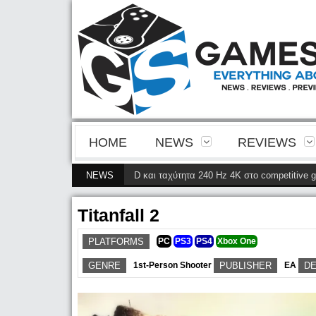
HOME
NEWS
REVIEWS
ια της 4ης γενιάς QD-OLED και ταχύτητα 240 Hz 4K στο competitive gaming
NEWS
Titanfall 2
PLATFORMS
PC
PS3
PS4
Xbox One
GENRE
1st-Person Shooter
PUBLISHER
EA
D