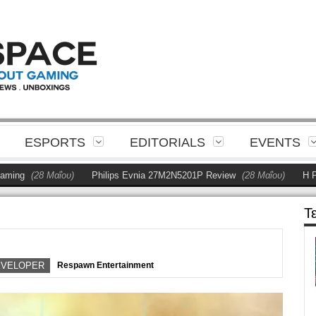
ESPORTS
EDITORIALS
EVENTS
(28 Μαΐου)
Philips Evnia 27M2N5201P Review
(28 Μαΐου)
Η Philips 
Τ
EVELOPER
Respawn Entertainment