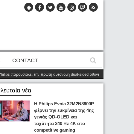
CONTACT
παρουσιάζει την πρώτη αυτόνομη dual-sided οθόνη
(28 Μαΐου)
Η Philips
ελευταία νέα
Η Philips Evnia 32M2N8900P
φέρνει την ευκρίνεια της 4ης
γενιάς QD-OLED και
ταχύτητα 240 Hz 4K στο
competitive gaming