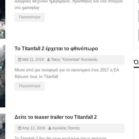
Διαρροές δείχνουν ημερομηνία, προσθήκες και νέα στοιχεία
στο gameplay
Περισσότερα
Το Titanfall 2 έρχεται το φθινόπωρο
Μαΐ 11, 2016
Τάκης "Grimmtak" Κοτσανάς
Ό
Μέσα από μια αναφορά για το οικονομικό έτος 2017 η EA
δήλωσε πως το Titanfall
Περισσότερα
Δείτε το teaser trailer του Titanfall 2
Απρ 12, 2016
Αχιλλέας Παντής
Το Titanfall 2 δεν θα είναι exclusive όπως φαίνεται