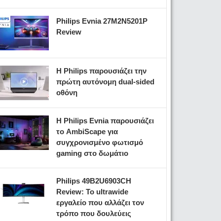
Philips Evnia 27M2N5201P
Review
Η Philips παρουσιάζει την
πρώτη αυτόνομη dual-sided
οθόνη
Η Philips Evnia παρουσιάζει
το AmbiScape για
συγχρονισμένο φωτισμό
gaming στο δωμάτιο
Philips 49B2U6903CH
Review: Το ultrawide
εργαλείο που αλλάζει τον
τρόπο που δουλεύεις