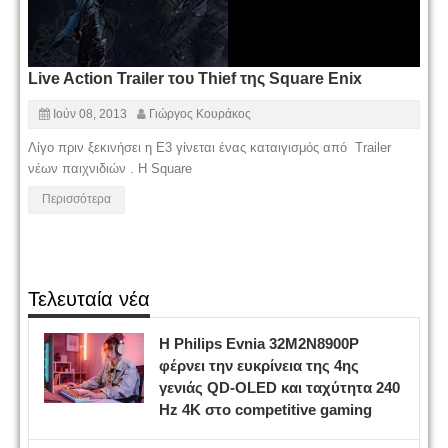
Live Action Trailer του Thief της Square Enix
Ιούν 08, 2013
Γιώργος Κουράκος
Λίγο πριν ξεκινήσει η Ε3 γίνεται ένας καταιγισμός από Trailer
νέων παιχνιδιών . Η Square
Περισσότερα
Τελευταία νέα
Η Philips Evnia 32M2N8900P
φέρνει την ευκρίνεια της 4ης
γενιάς QD-OLED και ταχύτητα 240
Hz 4K στο competitive gaming