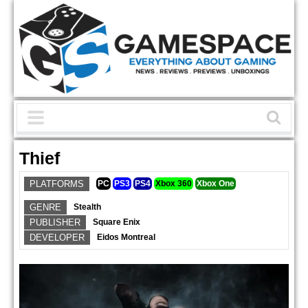
Thief
PLATFORMS
PC
PS3
PS4
Xbox 360
Xbox One
GENRE
Stealth
PUBLISHER
Square Enix
DEVELOPER
Eidos Montreal