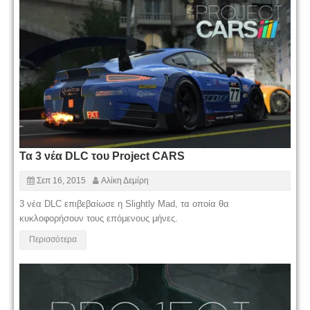
Τα 3 νέα DLC του Project CARS
Σεπ 16, 2015
Αλίκη Δεμίρη
3 νέα DLC επιβεβαίωσε η Slightly Mad, τα οποία θα
κυκλοφορήσουν τους επόμενους μήνες.
Περισσότερα