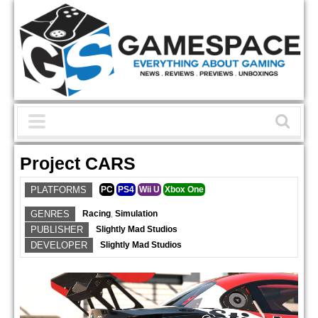
Project CARS
PLATFORMS
PC
PS4
Wii U
Xbox One
GENRES
Racing
,
Simulation
PUBLISHER
Slightly Mad Studios
DEVELOPER
Slightly Mad Studios