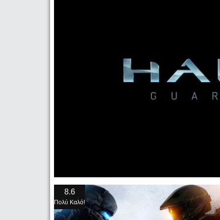
8.6
Πολύ Καλό!