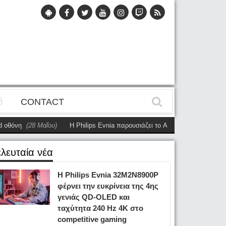
CONTACT
28 Μαΐου)
Η Philips Evnia παρουσιάζει το AmbiScape για συγχρονισμένο
ελευταία νέα
Η Philips Evnia 32M2N8900P
φέρνει την ευκρίνεια της 4ης
γενιάς QD-OLED και
ταχύτητα 240 Hz 4K στο
competitive gaming