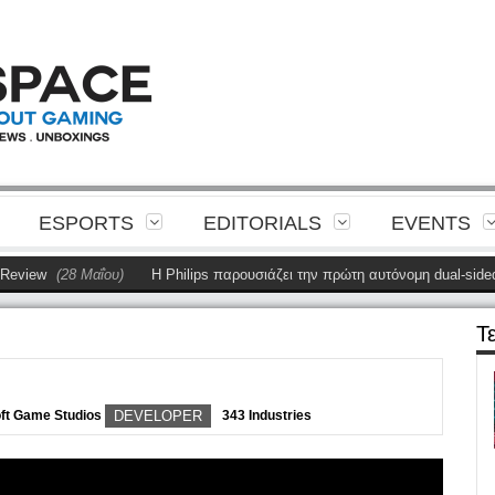
ESPORTS
EDITORIALS
EVENTS
28 Μαΐου)
Η Philips παρουσιάζει την πρώτη αυτόνομη dual-sided οθόνη
(
Τ
ft Game Studios
DEVELOPER
343 Industries