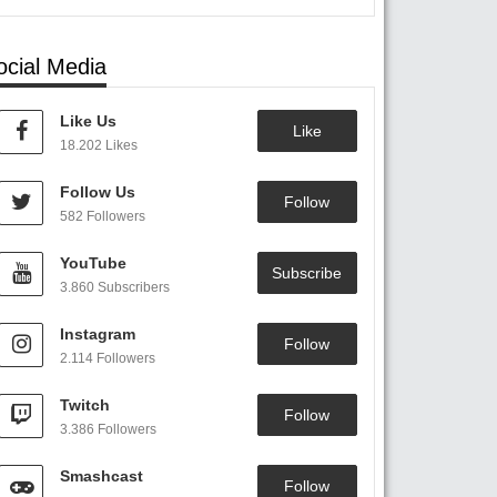
ocial Media
Like Us
Like
18.202 Likes
Follow Us
Follow
582 Followers
YouTube
Subscribe
3.860 Subscribers
Instagram
Follow
2.114 Followers
Twitch
Follow
3.386 Followers
Smashcast
Follow