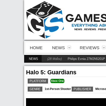
HOME
NEWS
REVIEWS
το competitive gaming
NEWS
(28 Μαΐου)
Philips Evnia 27M2N5201P Review
(
Halo 5: Guardians
PLATFORM
Xbox One
GENRE
1st-Person Shooter
PUBLISHER
Microso