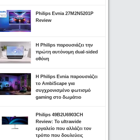
Philips Evnia 27M2N5201P
Review
Η Philips παρουσιάζει την
πρώτη αυτόνομη dual-sided
οθόνη
Η Philips Evnia παρουσιάζει
το AmbiScape για
συγχρονισμένο φωτισμό
gaming στο δωμάτιο
Philips 49B2U6903CH
Review: Το ultrawide
εργαλείο που αλλάζει τον
τρόπο που δουλεύεις