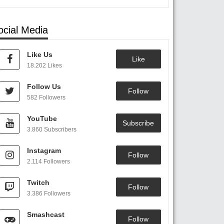
ocial Media
Like Us
Like
18.202 Likes
Follow Us
Follow
582 Followers
YouTube
Subscribe
3.860 Subscribers
Instagram
Follow
2.114 Followers
Twitch
Follow
3.386 Followers
Smashcast
Follow