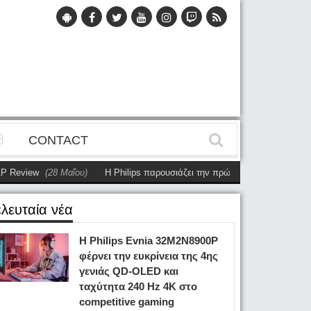
CONTACT
eview
(28 Μαΐου)
Η Philips παρουσιάζει την πρώτη αυτόνομη dual-sided 
ελευταία νέα
Η Philips Evnia 32M2N8900P
φέρνει την ευκρίνεια της 4ης
γενιάς QD-OLED και
ταχύτητα 240 Hz 4K στο
competitive gaming