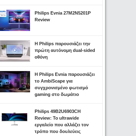
Philips Evnia 27M2N5201P
Review
Η Philips παρουσιάζει την
πρώτη αυτόνομη dual-sided
οθόνη
Η Philips Evnia παρουσιάζει
το AmbiScape για
συγχρονισμένο φωτισμό
gaming στο δωμάτιο
Philips 49B2U6903CH
Review: Το ultrawide
εργαλείο που αλλάζει τον
τρόπο που δουλεύεις