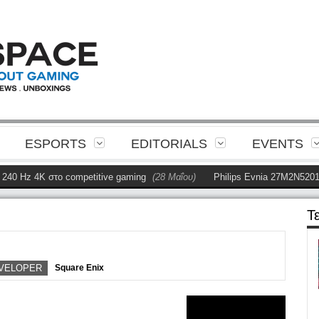
ESPORTS
EDITORIALS
EVENTS
 Hz 4K στο competitive gaming
(28 Μαΐου)
Philips Evnia 27M2N5201P R
Τ
VELOPER
Square Enix