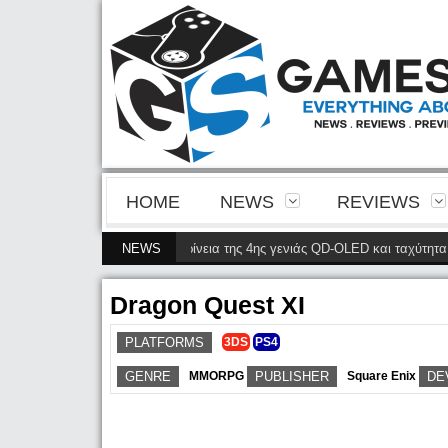
HOME
NEWS
REVIEWS
 32M2N8900P φέρνει την ευκρίνεια της 4ης γενιάς QD-OLED και ταχύτητα 240
NEWS
Dragon Quest XI
PLATFORMS
3DS
PS4
GENRE
MMORPG
PUBLISHER
Square Enix
DE